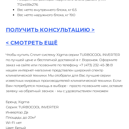
712x459x276
Вес нетто внутреннего блока, кг 6.5
Вес нетто наружного блока, кг 19.0
ПОЛУЧИТЬ
КОНСУЛЬТАЦИ
Ю >
<
СМОТРЕТЬ ЕЩЁ
Чтобы купить Сплит-систему Xigma серии TURBOCOOL INVERTER
по лучшей цене и бесплатной доставкой в г. Воронеж. Оформите
заказ на сайте или позвоните по телефону +7 (473) 232-45-38 В
нашем интернет-магазине представлен широкий спектр
климатической техники. Мы отобрали для Вас лучшие серии
известных мировых производителей климатической техники. Если
Вам потребуется помощь в выборе - просто позвоните нам, оставьте
заявку на обратный звонок - мы с удовольствием поможем
Бренд: Xigma
Серия: TURBOCOOL INVERTER
Инвертор: Да
Площадь: до 20м²
Wi-FI: нет
Цвет: Белый