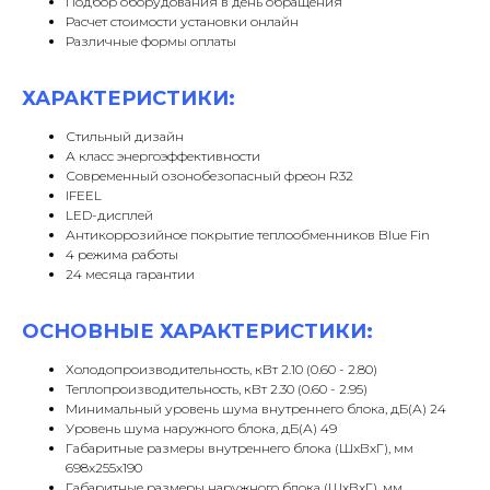
Подбор оборудования в день обращения
Расчет стоимости установки онлайн
Различные формы оплаты
ХАРАКТЕРИСТИКИ:
Стильный дизайн
А класс энергоэффективности
Современный озонобезопасный фреон R32
IFEEL
LED-дисплей
Антикоррозийное покрытие теплообменников Blue Fin
4 режима работы
24 месяца гарантии
ОСНОВНЫЕ ХАРАКТЕРИСТИКИ:
Холодопроизводительность, кВт 2.10 (0.60 - 2.80)
Теплопроизводительность, кВт 2.30 (0.60 - 2.95)
Минимальный уровень шума внутреннего блока, дБ(А) 24
Уровень шума наружного блока, дБ(А) 49
Габаритные размеры внутреннего блока (ШxВxГ), мм
698x255x190
Габаритные размеры наружного блока (ШxВxГ), мм