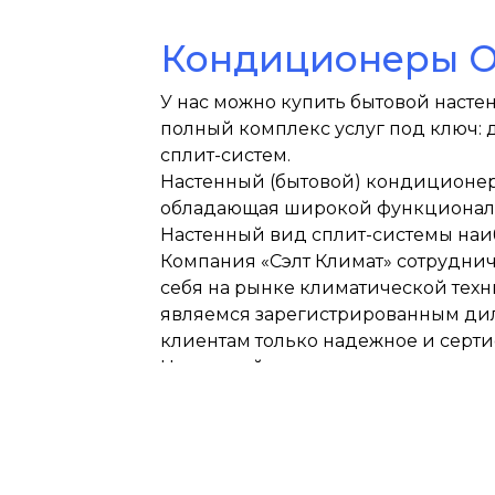
Кондиционеры Oa
У нас можно купить бытовой наст
полный комплекс услуг под ключ: 
сплит-систем.
Настенный (бытовой) кондиционер –
обладающая широкой функциональн
Настенный вид сплит-системы наиб
Компания «Сэлт Климат» сотрудни
себя на рынке климатической тех
являемся зарегистрированным ди
клиентам только надежное и серт
Настенный кондиционер дополнит 
каталоге сплит-систем вы найдете