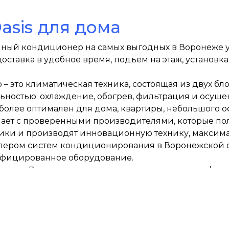
sis для дома
енный кондиционер на самых выгодных в Воронеже 
доставка в удобное время, подъем на этаж, установ
 это климатическая техника, состоящая из двух бло
остью: охлаждение, обогрев, фильтрация и осуше
олее оптимален для дома, квартиры, небольшого о
чает с проверенными производителями, которые п
ники и производят инновационную технику, максим
лером систем кондиционирования в Воронежской 
ифицированное оборудование.
уют в Вашем доме и создаст максимально комфорт
 решение, подходящее именно вам!