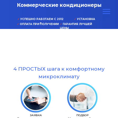
Коммерческие кондиционеры
✓
УСПЕШНО РАБОТАЕМ С 2012
✓
УСТАНОВКА
г
✓
ОПЛАТА ПРИ ПОЛУЧЕНИИ
✓
ГАРАНТИЯ ЛУЧШЕЙ
ЦЕНЫ
4 ПРОСТЫХ шага к комфортному
микроклимату
ЗАЯВКА
ПОДБОР