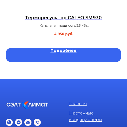
Терморегулятор CALEO SM930
К
Канальная мощность: 3,5 кВт
Тип клавиатуры: Сенсорный
4 950
руб.
Гарантия 2 года
Подробнее
Главная
Настенные
кондиционеры