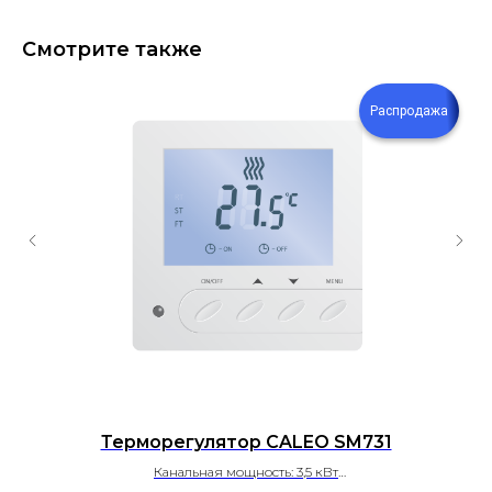
Смотрите также
Распродажа
Терморегулятор CALEO SM731
Ко
Канальная мощность: 3,5 кВт
Тип клавиатуры: Кнопочный