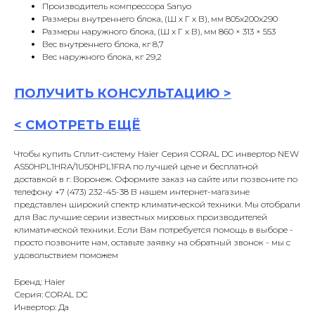
Производитель компрессора Sanyo
Размеры внутреннего блока, (Ш х Г х В), мм 805x200x290
Размеры наружного блока, (Ш х Г х В), мм 860 × 313 × 553
Вес внутреннего блока, кг 8,7
Вес наружного блока, кг 29,2
ПОЛУЧИТЬ
КОНСУЛЬТАЦИ
Ю >
<
СМОТРЕТЬ ЕЩЁ
Чтобы купить Сплит-систему Haier Серия CORAL DC инвертор NEW
AS50HPL1HRA/1U50HPL1FRA по лучшей цене и бесплатной
доставкой в г. Воронеж. Оформите заказ на сайте или позвоните по
телефону +7 (473) 232-45-38 В нашем интернет-магазине
представлен широкий спектр климатической техники. Мы отобрали
для Вас лучшие серии известных мировых производителей
климатической техники. Если Вам потребуется помощь в выборе -
просто позвоните нам, оставьте заявку на обратный звонок - мы с
удовольствием поможем
Бренд: Haier
Серия: CORAL DC
Инвертор: Да