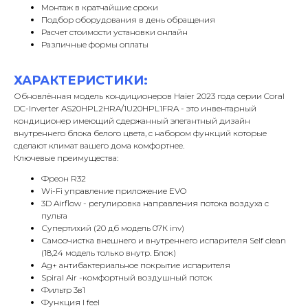
Монтаж в кратчайшие сроки
Подбор оборудования в день обращения
Расчет стоимости установки онлайн
Различные формы оплаты
ХАРАКТЕРИСТИКИ:
Обновлённая модель кондиционеров Haier 2023 года серии Coral
DC-Inverter AS20HPL2HRA/1U20HPL1FRA - это инвентарный
кондиционер имеющий сдержанный элегантный дизайн
внутреннего блока белого цвета, с набором функций которые
сделают климат вашего дома комфортнее.
Ключевые преимущества:
Фреон R32
Wi-Fi управление приложение EVO
3D Airflow - регулировка направления потока воздуха с
пульта
Супертихий (20 дб модель 07К inv)
Самоочистка внешнего и внутреннего испарителя Self clean
(18,24 модель только внутр. Блок)
Ag+ антибактериальное покрытие испарителя
Spiral Air -комфортный воздушный поток
Фильтр 3в1
Функция I feel