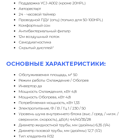
Поддержка YCJ-A002 (кроме 20HPL)
Авторестарт
24 - часовой таймер
Проводной ПДУ (опц) (только для 50-100HPL)
Комфортный сон
Антибактериальный фильтр
12м воздушный поток
Самодиагностика
Скрытый дисплей"
ОСНОВНЫЕ ХАРАКТЕРИСТИКИ:
Обслуживаемая площадь, м² 50
Режим работы Охлаждение / Обогрев
Инвертор да
Мощность Охлаждения, кВт 4,8
Мощность Обогрева, кВт 4,8
Потребляемая мощность, кВт 1,33
Электропитание, Ф / В / Гц 1 / 230 / 50
Уровень шума внутреннего блока (выс. / сред. / низк. /
сверхнизк. скорость), дБ(А) 44/40/35/28
Диаметр жидкостной трубы, мм (дюймы) 6,35 (1/4)
Диаметр газовой трубы, мм (дюймы) 12,7 (1/2)
Тип хладагента R32