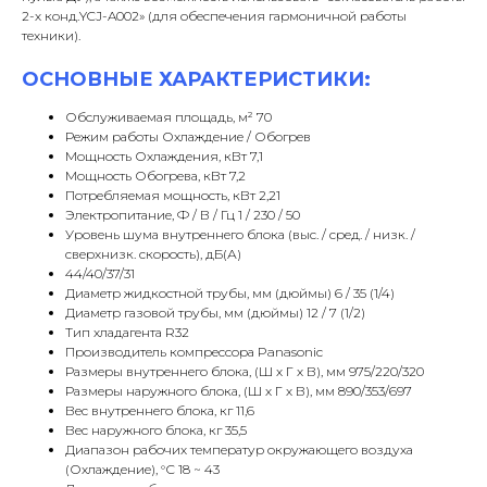
2-х конд.YCJ-A002» (для обеспечения гармоничной работы
техники).
ОСНОВНЫЕ ХАРАКТЕРИСТИКИ:
Обслуживаемая площадь, м² 70
Режим работы Охлаждение / Обогрев
Мощность Охлаждения, кВт 7,1
Мощность Обогрева, кВт 7,2
Потребляемая мощность, кВт 2,21
Электропитание, Ф / В / Гц 1 / 230 / 50
Уровень шума внутреннего блока (выс. / сред. / низк. /
сверхнизк. скорость), дБ(А)
44/40/37/31
Диаметр жидкостной трубы, мм (дюймы) 6 / 35 (1/4)
Диаметр газовой трубы, мм (дюймы) 12 / 7 (1/2)
Тип хладагента R32
Производитель компрессора Panasonic
Размеры внутреннего блока, (Ш х Г х В), мм 975/220/320
Размеры наружного блока, (Ш х Г х В), мм 890/353/697
Вес внутреннего блока, кг 11,6
Вес наружного блока, кг 35,5
Диапазон рабочих температур окружающего воздуха
(Охлаждение), °С 18 ~ 43