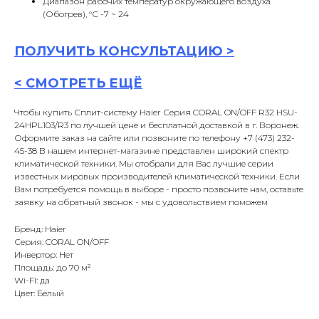
Диапазон рабочих температур окружающего воздуха
(Обогрев), °С -7 ~ 24
ПОЛУЧИТЬ
КОНСУЛЬТАЦИ
Ю >
<
СМОТРЕТЬ ЕЩЁ
Чтобы купить Сплит-систему Haier Серия CORAL ON/OFF R32 HSU-
24HPL103/R3 по лучшей цене и бесплатной доставкой в г. Воронеж.
Оформите заказ на сайте или позвоните по телефону +7 (473) 232-
45-38 В нашем интернет-магазине представлен широкий спектр
климатической техники. Мы отобрали для Вас лучшие серии
известных мировых производителей климатической техники. Если
Вам потребуется помощь в выборе - просто позвоните нам, оставьте
заявку на обратный звонок - мы с удовольствием поможем
Бренд: Haier
Серия: CORAL ON/OFF
Инвертор: Нет
Площадь: до 70 м²
Wi-FI: да
Цвет: Белый