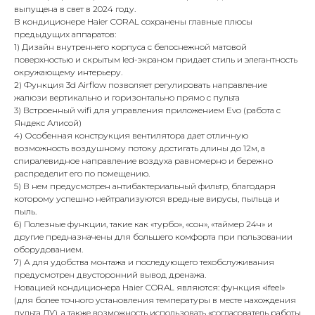
выпущена в свет в 2024 году.
В кондиционере Haier CORAL сохранены главные плюсы
предыдущих аппаратов:
1) Дизайн внутреннего корпуса с белоснежной матовой
поверхностью и скрытым led-экраном придает стиль и элегантность
окружающему интерьеру.
2) Функция 3d Airflow позволяет регулировать направление
жалюзи вертикально и горизонтально прямо с пульта
3) Встроенный wifi для управления приложением Evo (работа с
Яндекс Алисой)
4) Особенная конструкция вентилятора дает отличную
возможность воздушному потоку достигать длины до 12м, а
спиралевидное направление воздуха равномерно и бережно
распределит его по помещению.
5) В нем предусмотрен антибактериальный фильтр, благодаря
которому успешно нейтрализуются вредные вирусы, пыльца и
пыль.
6) Полезные функции, такие как «турбо», «сон», «таймер 24ч» и
другие предназначены для большего комфорта при пользовании
оборудованием.
7) А для удобства монтажа и последующего техобслуживания
предусмотрен двусторонний вывод дренажа.
Новацией кондиционера Haier CORAL являются: функция «ifeel»
(для более точного установления температуры в месте нахождения
пульта ДУ), а также возможность использовать «согласователь работы