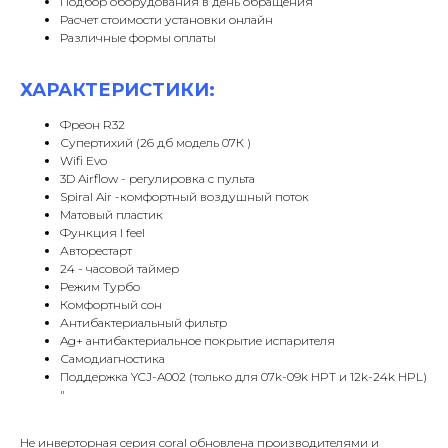
Подбор оборудования в день обращения
Расчет стоимости установки онлайн
Различные формы оплаты
ХАРАКТЕРИСТИКИ:
Фреон R32
Супертихий (26 дб модель 07К )
Wifi Evo
3D Airflow - регулировка с пульта
Spiral Air -комфортный воздушный поток
Матовый пластик
Функция I feel
Авторестарт
24 - часовой таймер
Режим Турбо
Комфортный сон
Антибактериальный фильтр
Ag+ антибактериальное покрытие испарителя
Самодиагностика
Поддержка YCJ-A002 (только для 07k-09k HPT и 12k-24k HPL)
"
Не инверторная серия coral обновлена производителями и