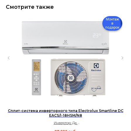
Смотрите также
Монтаж
в
подарок
Сплит-система инверторного типа Electrolux Smartline DC
С
EACS/I-18HSM/N8
Инвертор: Да
Площадь: до 50 м²