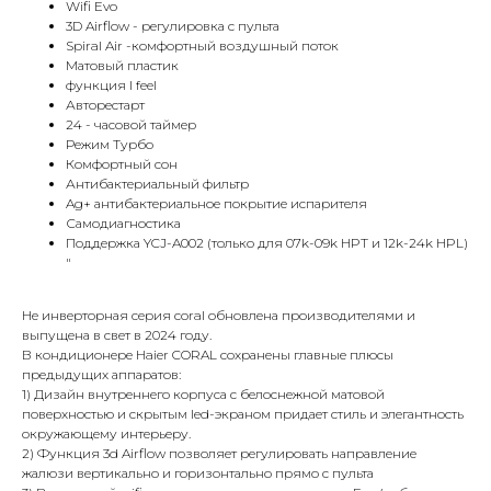
Wifi Evo
3D Airflow - регулировка с пульта
Spiral Air -комфортный воздушный поток
Матовый пластик
функция I feel
Авторестарт
24 - часовой таймер
Режим Турбо
Комфортный сон
Антибактериальный фильтр
Ag+ антибактериальное покрытие испарителя
Самодиагностика
Поддержка YCJ-A002 (только для 07k-09k HPT и 12k-24k HPL)
"
Не инверторная серия coral обновлена производителями и
выпущена в свет в 2024 году.
В кондиционере Haier CORAL сохранены главные плюсы
предыдущих аппаратов:
1) Дизайн внутреннего корпуса с белоснежной матовой
поверхностью и скрытым led-экраном придает стиль и элегантность
окружающему интерьеру.
2) Функция 3d Airflow позволяет регулировать направление
жалюзи вертикально и горизонтально прямо с пульта