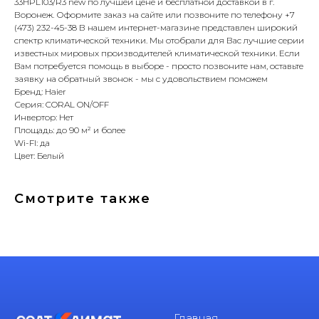
33HPL103/R3 new по лучшей цене и бесплатной доставкой в г.
Воронеж. Оформите заказ на сайте или позвоните по телефону +7
(473) 232-45-38 В нашем интернет-магазине представлен широкий
спектр климатической техники. Мы отобрали для Вас лучшие серии
известных мировых производителей климатической техники. Если
Вам потребуется помощь в выборе - просто позвоните нам, оставьте
заявку на обратный звонок - мы с удовольствием поможем
Бренд: Haier
Серия: CORAL ON/OFF
Инвертор: Нет
Площадь: до 90 м² и более
Wi-FI: да
Цвет: Белый
Смотрите также
Главная