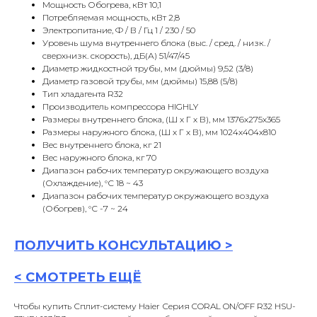
Мощность Обогрева, кВт 10,1
Потребляемая мощность, кВт 2,8
Электропитание, Ф / В / Гц 1 / 230 / 50
Уровень шума внутреннего блока (выс. / сред. / низк. /
сверхнизк. скорость), дБ(А) 51/47/45
Диаметр жидкостной трубы, мм (дюймы) 9,52 (3/8)
Диаметр газовой трубы, мм (дюймы) 15,88 (5/8)
Тип хладагента R32
Производитель компрессора HIGHLY
Размеры внутреннего блока, (Ш х Г х В), мм 1376х275х365
Размеры наружного блока, (Ш х Г х В), мм 1024х404х810
Вес внутреннего блока, кг 21
Вес наружного блока, кг 70
Диапазон рабочих температур окружающего воздуха
(Охлаждение), °С 18 ~ 43
Диапазон рабочих температур окружающего воздуха
(Обогрев), °С -7 ~ 24
ПОЛУЧИТЬ
КОНСУЛЬТАЦИ
Ю >
<
СМОТРЕТЬ ЕЩЁ
Чтобы купить Сплит-систему Haier Серия CORAL ON/OFF R32 HSU-