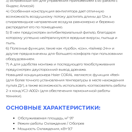
3) Встроенный wifi для управления приложением Evo (работа с
Яндекс Алисой)
4) Особенная конструкция вентилятора дает отличную
возможность воздушному потоку достигать длины до 12м, а
спиралевидное направление воздуха равномерно и бережно
распределит его по помещению.
5) В нем предусмотрен антибактериальный фильтр, благодаря
которому успешно нейтрализуются вредные вирусы, пыльца и
пыль.
6) Полезные функции, такие как «турбо», «сон», «таймер 24ч» и
другие предназначены для большего комфорта при пользовании
оборудованием.
7) А для удобства монтажа и последующего техобслуживания
предусмотрен двусторонний вывод дренажа.
Новацией кондиционера Haier CORAL являются: функция «ifeel»
(для более точного установления температуры в месте нахождения
пульта ДУ), а также возможность использовать «согласователь работы
2-х конд.YCJ-A002» (для обеспечения гармоничной работы
техники).
ОСНОВНЫЕ ХАРАКТЕРИСТИКИ:
Обслуживаемая площадь, м² 97
Режим работы Охлаждение / Обогрев
Мощность Охлаждения, кВт 9,7