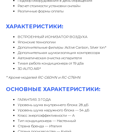
Подбор оборудования в день обращения
Расчет стоимости установки онлайн
Различные формы оплаты
ХАРАКТЕРИСТИКИ:
ВСТРОЕННЫЙ ИОНИЗАТОР ВОЗДУХА
Японские технологии
Дополнительные фильтры :Active Carbon, Silver Ion*
Дополнительная шумоизоляция компрессора
Автоматическая очистка испарителя
Тихая работа кондиционера от 19 дБа
3D AUTO AIR*
* Кроме моделей RC-G60HN и RC-G76HN
ОСНОВНЫЕ ХАРАКТЕРИСТИКИ:
ГАРАНТИЯ: 3 ГОДА
Уровень шума внутреннего блока: 28 дБ
Уровень шума наружного блока — 54 дБ
Класс энергоэффективности — A
Тип кондиционера — Настенный
Страна бренда — Италия
Страна производства — Китай