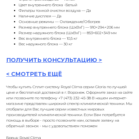
Цвет внутреннего блока -Белый
Фильтры тонкой очистки воздуха — Да
Наличие дисплея — Да
Основные режимы — Охлаждение/Обогрев
Размер внутреннего блока (ШxВxГ) — 910×294×206 мм
Размер наружного блока (ШxВxГ) — 853×602×349 мм
Вес внутреннего блока — 10,5 кг
Вес наружного блока — 30 кг
ПОЛУЧИТЬ
КОНСУЛЬТАЦИ
Ю >
<
СМОТРЕТЬ ЕЩЁ
Чтобы купить Сплит-систему Royal Clima серии Gloria по лучшей
цене и бесплатной доставкой в г. Воронеж. Оформите заказ на сайте
или позвоните по телефону +7 (473) 232-45-38 В нашем интернет-
магазине представлен широкий спектр климатической техники. Мы
отобрали для Вас лучшие серии известных мировых
производителей климатической техники. Если Вам потребуется
помощь в выборе - просто позвоните нам, оставьте заявку на
обратный звонок - мы с удовольствием поможем
Бренд: Royal Clima