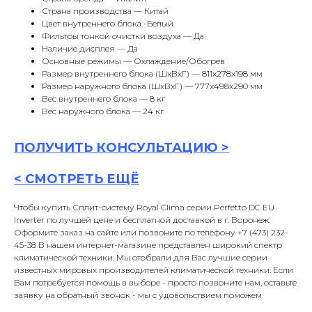
Страна производства — Китай
Цвет внутреннего блока -Белый
Фильтры тонкой очистки воздуха — Да
Наличие дисплея — Да
Основные режимы — Охлаждение/Обогрев
Размер внутреннего блока (ШxВxГ) — 811x278x198 мм
Размер наружного блока (ШxВxГ) — 777x498x290 мм
Вес внутреннего блока — 8 кг
Вес наружного блока — 24 кг
ПОЛУЧИТЬ
КОНСУЛЬТАЦИ
Ю >
<
СМОТРЕТЬ ЕЩЁ
Чтобы купить Сплит-систему Royal Clima серии Perfetto DC EU
Inverter по лучшей цене и бесплатной доставкой в г. Воронеж.
Оформите заказ на сайте или позвоните по телефону +7 (473) 232-
45-38 В нашем интернет-магазине представлен широкий спектр
климатической техники. Мы отобрали для Вас лучшие серии
известных мировых производителей климатической техники. Если
Вам потребуется помощь в выборе - просто позвоните нам, оставьте
заявку на обратный звонок - мы с удовольствием поможем