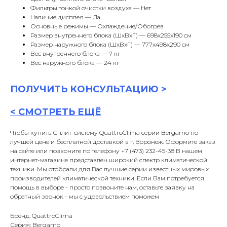
Фильтры тонкой очистки воздуха — Нет
Наличие дисплея — Да
Основные режимы — Охлаждение/Обогрев
Размер внутреннего блока (ШxВxГ) — 698x255x190 см
Размер наружного блока (ШxВxГ) — 777x498x290 см
Вес внутреннего блока — 7 кг
Вес наружного блока — 24 кг
ПОЛУЧИТЬ
КОНСУЛЬТАЦИ
Ю >
<
СМОТРЕТЬ ЕЩЁ
Чтобы купить Сплит-систему QuattroClima серии Bergamo по
лучшей цене и бесплатной доставкой в г. Воронеж. Оформите заказ
на сайте или позвоните по телефону +7 (473) 232-45-38 В нашем
интернет-магазине представлен широкий спектр климатической
техники. Мы отобрали для Вас лучшие серии известных мировых
производителей климатической техники. Если Вам потребуется
помощь в выборе - просто позвоните нам, оставьте заявку на
обратный звонок - мы с удовольствием поможем
Бренд: QuattroClima
Серия: Bergamo