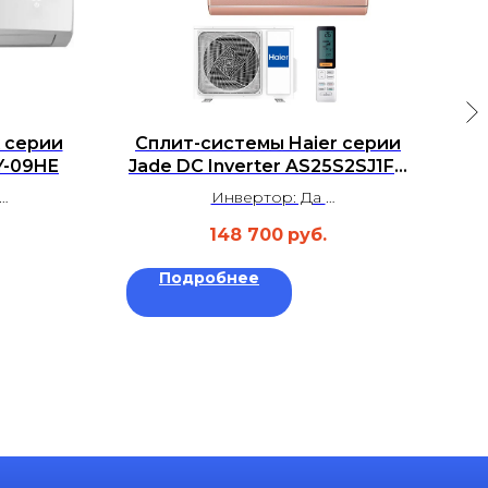
 серии
Сплит-системы Haier серии
Y-09HE
Jade DC Inverter AS25S2SJ1FA
— W/G/S / 1U25MECFRA
Инвертор: Да
м²
Площадь: до 25 м²
148 700
руб.
 дБ
Уровень шума: 25 дБ
а
Гарантия: 3 года
Подробнее