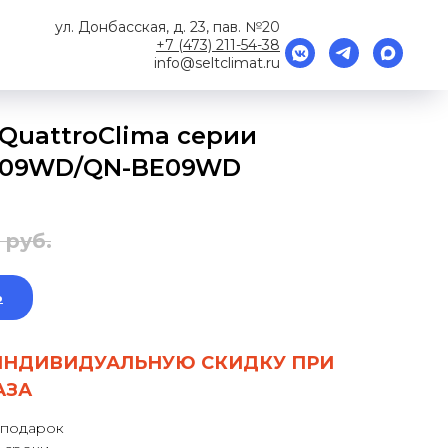
ул. Донбасская, д. 23, пав. №20
+7 (473) 211-54-38
info@seltclimat.ru
QuattroClima серии
E09WD/QN-BE09WD
руб.
ь
ИНДИВИДУАЛЬНУЮ СКИДКУ ПРИ
АЗА
 подарок