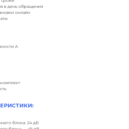
 сроки
я в день обращения
ановки онлайн
латы
вности А
й
 комплект
сть
ЕРИСТИКИ:
него блока: 24 дБ
ого блока — 49 дБ