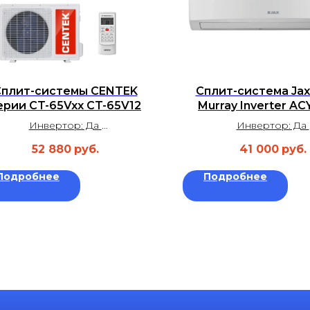
плит-системы CENTEK
Сплит-система Jax
ерии CT-65Vxx CT-65V12
Murray Inverter AC
Инвертор: Да
Инвертор: Да
Площадь: до 35 м²
Площадь: до 25 
52 880
руб.
41 000
руб.
Уровень шума: 22 дБ
Уровень шума: 29
Гарантия: 3 года
Гарантия: 3 год
Подробнее
Подробнее