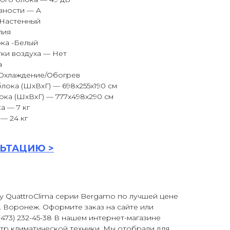
вности — A
 Настенный
лия
ока -Белый
ки воздуха — Нет
а
Охлаждение/Обогрев
лока (ШxВxГ) — 698x255x190 см
ка (ШxВxГ) — 777x498x290 см
а — 7 кг
— 24 кг
ЬТАЦИ
Ю >
у QuattroClima серии Bergamo по лучшей цене
г. Воронеж. Оформите заказ на сайте или
473) 232-45-38 В нашем интернет-магазине
тр климатической техники. Мы отобрали для