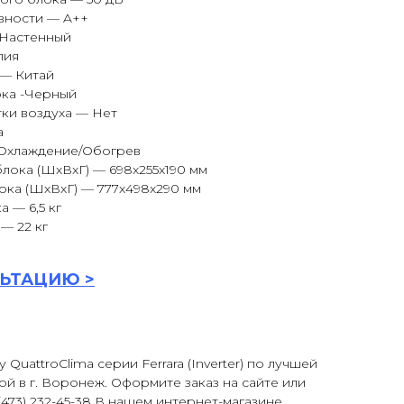
вности — A++
 Настенный
лия
 — Китай
ока -Черный
ки воздуха — Нет
а
Охлаждение/Обогрев
лока (ШxВxГ) — 698x255x190 мм
ока (ШxВxГ) — 777x498x290 мм
 — 6,5 кг
— 22 кг
ЬТАЦИ
Ю >
QuattroClima серии Ferrara (Inverter) по лучшей
ой в г. Воронеж. Оформите заказ на сайте или
473) 232-45-38 В нашем интернет-магазине