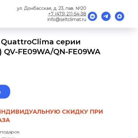
ул. Донбасская, д. 23, пав. №20
+7 (473) 211-54-38
info@seltclimat.ru
QuattroClima серии
ter) QV-FE09WA/QN-FE09WA
ь
ИНДИВИДУАЛЬНУЮ СКИДКУ ПРИ
АЗА
 подарок