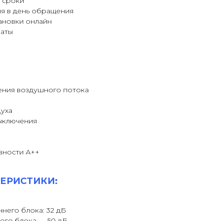
 сроки
я в день обращения
ановки онлайн
латы
ения воздушного потока
уха
выключения
вности А++
ЕРИСТИКИ:
него блока: 32 дБ
ого блока — 50 дБ