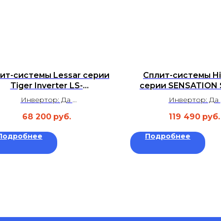
ит-системы Lessar серии
Сплит-системы H
Tiger Inverter LS-
серии SENSATION 
HE12KBE2/LU-HE12KBE2
PRO CARBON SUPER
Инвертор: Да
Инвертор: Да
INVERTER AS
Площадь: до 35 м²
Площадь: до 25 
10UW4RWMQK00
68 200
руб.
119 490
руб.
Уровень шума: 21 дБ
Уровень шума: 18
Гарантия: 4 года
Гарантия: 3 год
Подробнее
Подробнее