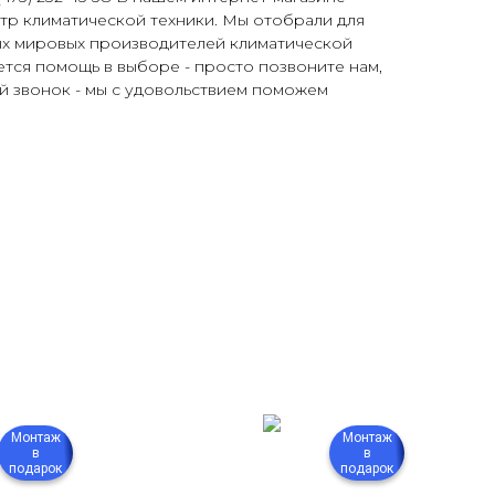
тр климатической техники. Мы отобрали для
ых мировых производителей климатической
ется помощь в выборе - просто позвоните нам,
ый звонок - мы с удовольствием поможем
Монтаж
Монтаж
в
в
подарок
подарок