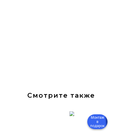
Смотрите также
Монтаж
Монтаж
в
в
подарок
подарок