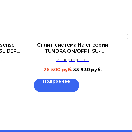
isense
Сплит-система Haier серии
Сп
SLIDER
TUNDRA ON/OFF HSU-
C
IOR DC
09HTT03/R3
Инвертор: Нет
-
м²
Площадь: до 25 м²
(B)
26 500
руб.
33 930
руб.
 дБ
Уровень шума: 23 дБ
а
Гарантия: 3 года
Подробнее