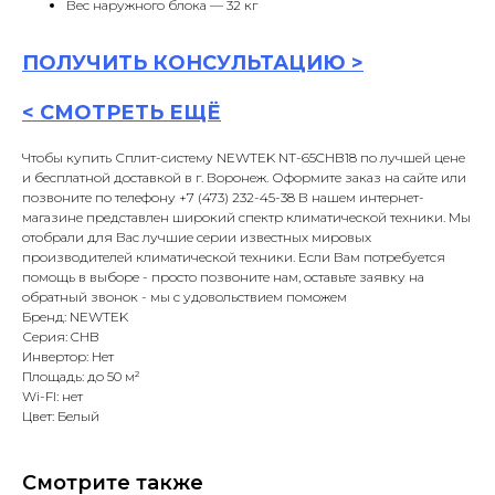
Вес наружного блока — 32 кг
ПОЛУЧИТЬ
КОНСУЛЬТАЦИ
Ю >
<
СМОТРЕТЬ ЕЩЁ
Чтобы купить Сплит-систему NEWTEK NT-65CHB18 по лучшей цене
и бесплатной доставкой в г. Воронеж. Оформите заказ на сайте или
позвоните по телефону +7 (473) 232-45-38 В нашем интернет-
магазине представлен широкий спектр климатической техники. Мы
отобрали для Вас лучшие серии известных мировых
производителей климатической техники. Если Вам потребуется
помощь в выборе - просто позвоните нам, оставьте заявку на
обратный звонок - мы с удовольствием поможем
Бренд: NEWTEK
Серия: CHB
Инвертор: Нет
Площадь: до 50 м²
Wi-FI: нет
Цвет: Белый
Смотрите также