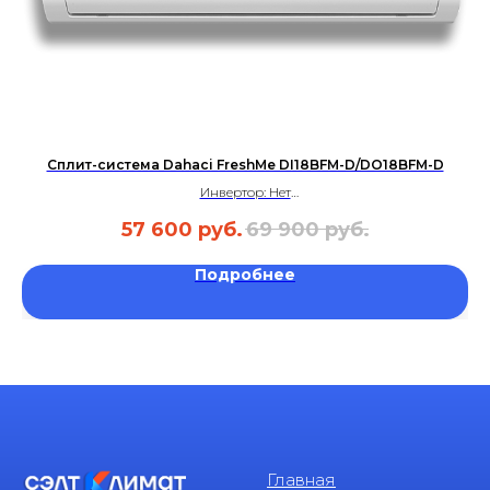
Сплит-система Dahaci FreshMe DI18BFM-D/DO18BFM-D
Инвертор: Нет
Площадь: до 50м²
57 600
руб.
69 900
руб.
Уровень шума: 29 дБ
Гарантия: 3 года
Подробнее
Главная