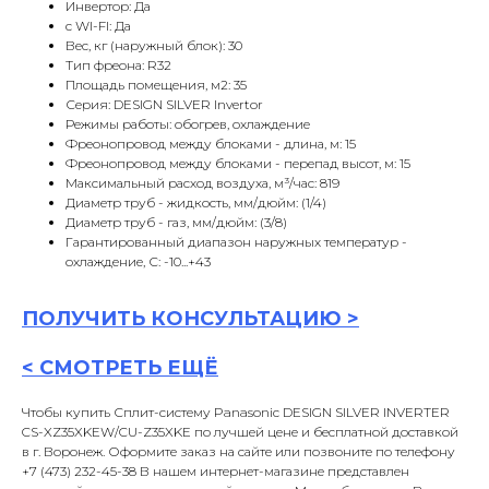
Инвертор: Да
с WI-FI: Да
Вес, кг (наружный блок): 30
Тип фреона: R32
Площадь помещения, м2: 35
Серия: DESIGN SILVER Invertor
Режимы работы: обогрев, охлаждение
Фреонопровод между блоками - длина, м: 15
Фреонопровод между блоками - перепад высот, м: 15
Максимальный расход воздуха, м³/час: 819
Диаметр труб - жидкость, мм/дюйм: (1/4)
Диаметр труб - газ, мм/дюйм: (3/8)
Гарантированный диапазон наружных температур -
охлаждение, С: -10...+43
ПОЛУЧИТЬ
КОНСУЛЬТАЦИ
Ю >
<
СМОТРЕТЬ ЕЩЁ
Чтобы купить Сплит-систему Panasonic DESIGN SILVER INVERTER
CS-XZ35XKEW/CU-Z35XKE по лучшей цене и бесплатной доставкой
в г. Воронеж. Оформите заказ на сайте или позвоните по телефону
+7 (473) 232-45-38 В нашем интернет-магазине представлен