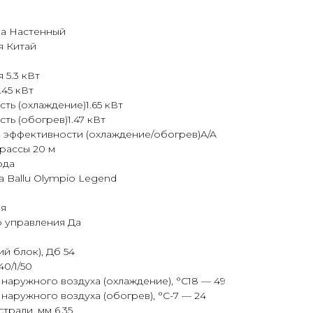
ка Настенный
я Китай
5.3 кВт
45 кВт
ь (охлаждение)1.65 кВт
ь (обогрев)1.47 кВт
 эффективности (охлаждение/обогрев)A/A
рассы 20 м
ода
 Ballu Olympio Legend
ия
о управления Да
й блок), Дб 54
0/1/50
наружного воздуха (охлаждение), °C18 — 49
наружного воздуха (обогрев), °C-7 — 24
трали, мм 6.35