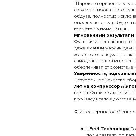
Широкие горизонтальные и
с русифицированного пуль
обдува, полностью исключа
определяете, куда будет н
геометрию помещения.
Мгновенный результат и
Функция интенсивного охл
даже в самый жаркий день, 
холодного воздуха при вк
самодиагностики мгновенн
обеспечивая спокойствие и
Уверенность, подкрепле
Безупречное качество сбо
лет на компрессор
и
3 го
гарантийных обязательств 
производителя в долговеч
⚙️ Инженерные особеннос
i-Feel Technology:
То
пользователя (по датчи