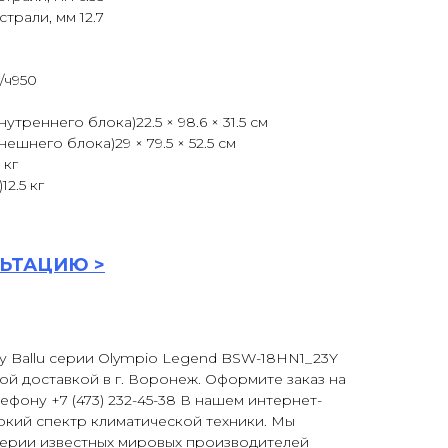
трали, мм 12.7
/ч950
треннего блока)22.5 × 98.6 × 31.5 см
ешнего блока)29 × 79.5 × 52.5 см
 кг
2.5 кг
ЬТАЦИ
Ю >
у Ballu серии Olympio Legend BSW-18HN1_23Y
ой доставкой в г. Воронеж. Оформите заказ на
ефону +7 (473) 232-45-38 В нашем интернет-
окий спектр климатической техники. Мы
серии известных мировых производителей