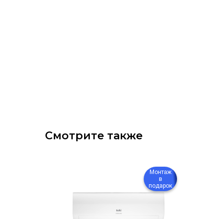
Смотрите также
Монтаж
Монтаж
в
в
подарок
подарок