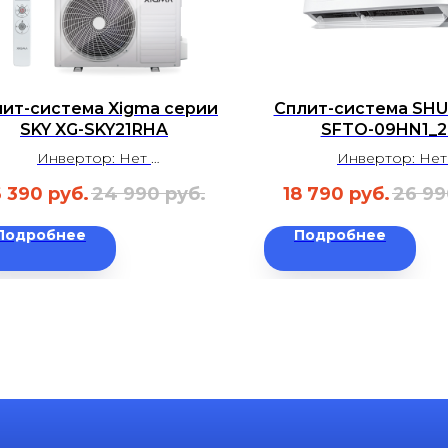
ит-система Xigma серии
Сплит-система SHU
SKY XG-SKY21RHA
SFTO-09HN1_2
Инвертор: Нет
Инвертор: Не
Площадь: до 20 м²
Площадь: до 25 
6 390
руб.
24 990
руб.
18 790
руб.
26 99
Уровень шума: 24-34 дБ
Уровень шума: 24-
Гарантия: 2 года
Гарантия: 3 год
Подробнее
Подробнее