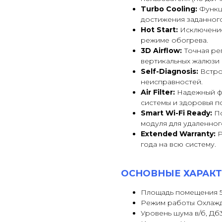
Turbo Cooling:
Функц
достижения заданног
Hot Start:
Исключение
режиме обогрева.
3D Airflow:
Точная ре
вертикальных жалюзи с
Self-Diagnosis:
Встро
неисправностей.
Air Filter:
Надежный фи
системы и здоровья п
Smart Wi-Fi Ready:
По
модуля для удаленног
Extended Warranty:
Р
года на всю систему.
ОСНОВНЫЕ ХАРАКТ
Площадь помещения 50
Режим работы Охлажд
Уровень шума в/б, Дб