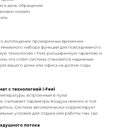
я в день обращения
ановки онлайн
латы
это воплощение проверенных временем
имального набора функций для повседневного
ую технологию i-Feel, расширенную гарантию и
ки, эта сплит-система становится надежным
ля вашего дома или офиса на долгие годы.
т с технологией i-Feel
емпературы, встроенный в пульт
, считывает параметры воздуха именно в той
одитесь. Система автоматически корректирует
льные условия для отдыха или работы там, где
здушного потока