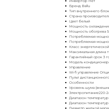
Инвертор Нет
Бренд Ballu
Тип внутреннего бло
Страна производител
Цвет белый
Мощность охлаждения 
Мощность обогрева 5.
Потребляемая мощност
Потребляемая мощност
Класс энергетической
Максимальная длина т
Гарантийный срок 3 г
Модель кондиционера
Управление
Wi-fi управление Опц
Пульт дистанционног
Особенности
Уровень шума (внешни
Электропитание220-24
Диапазон температур 
Диапазон температур 
Диаметр жидкой магис