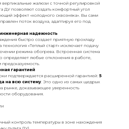
 вертикальные жалюзи с точной регулировкой
та ДУ позволяют создать комфортный угол
ющий эффект «холодного сквозняка». Вы сами
аправлен поток воздуха, адаптируя его под
 инженерная надежность
аждения быстро создает приятную прохладу
а технология «Теплый старт» исключает подачу
лючении режима обогрева. Встроенная система
о определяет любые отклонения в работе,
 предсказуемость.
нная гарантией
рки подтверждается расширенной гарантией:
5
да на всю систему
. Это одно из самых щедрых
на рынке, доказывающее уверенность
ности оборудования.
ти
чный контроль температуры в зоне нахождения
ку пульта ДУ).