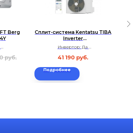
FT Berg
Сплит-система Kentatsu TIBA
Сп
4Y
Inverter
се
KSGTI26HZRN1/KSRTI26HZRN1
т
Инвертор: Да
м²
Площадь: до 25 м²
0
руб.
41 190
руб.
3
34 дБ
Уровень шума: 21,5 дБ
а
Гарантия: 3 года
Подробнее