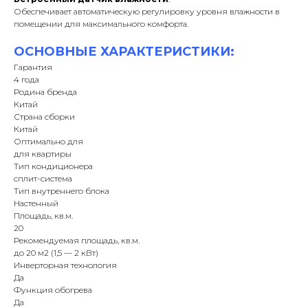
Обеспечивает автоматическую регулировку уровня влажности в
помещении для максимального комфорта.
ОСНОВНЫЕ ХАРАКТЕРИСТИКИ:
Гарантия
4 года
Родина бренда
Китай
Страна сборки
Китай
Оптимально для
для квартиры
Тип кондиционера
сплит-система
Тип внутреннего блока
Настенный
Площадь, кв.м.
20
Рекомендуемая площадь, кв.м.
до 20 м2 (1,5 — 2 кВт)
Инверторная технология
Да
Функция обогрева
Да