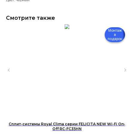
Смотрите также
Монтаж
в
подарок
Сплит-системы Royal Clima серии FELICITA NEW Wi-Fi On-
Off RC-FC35HN