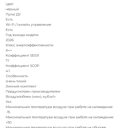
Цвет
чёрный
Пульт ДУ
Есть
Wi-Fi / онлайн управление
Есть
Год выхода модели
2026
Класс энергоэффективности
A++
Коэффициент SEER
7.1
Коэффициент SCOP
4.1
Особенность
очень тихий
Зимний комплект
Предусмотрен производителем
Воздухообмен (мин), куб.м/ч
144
Минимальная температура воздуха при работе на охлаждение
-15
Максимальная температура воздуха при работе на охлаждение
+50
Минимальная температура воздуха при работе на обогрев