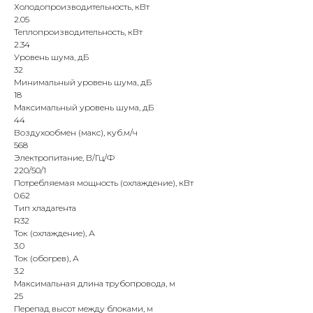
Холодопроизводительность, кВт
2.05
Теплопроизводительность, кВт
2.34
Уровень шума, дБ
32
Минимальный уровень шума, дБ
18
Максимальный уровень шума, дБ
44
Воздухообмен (макс), куб.м/ч
568
Электропитание, В/Гц/Ф
220/50/1
Потребляемая мощность (охлаждение), кВт
0.62
Тип хладагента
R32
Ток (охлаждение), А
3.0
Ток (обогрев), А
3.2
Максимальная длина трубопровода, м
25
Перепад высот между блоками, м