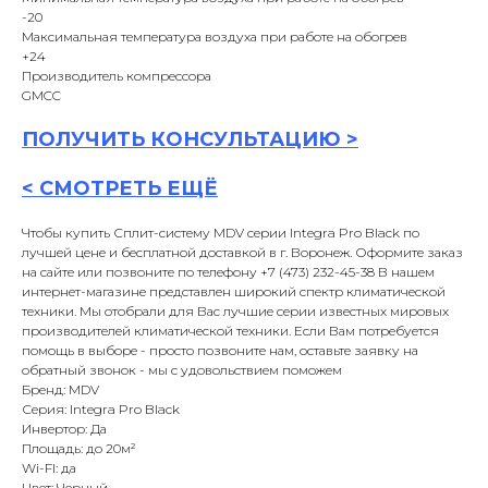
-20
Максимальная температура воздуха при работе на обогрев
+24
Производитель компрессора
GMCC
ПОЛУЧИТЬ
КОНСУЛЬТАЦИ
Ю >
<
СМОТРЕТЬ ЕЩЁ
Чтобы купить Сплит-систему MDV серии Integra Pro Black по
лучшей цене и бесплатной доставкой в г. Воронеж. Оформите заказ
на сайте или позвоните по телефону +7 (473) 232-45-38 В нашем
интернет-магазине представлен широкий спектр климатической
техники. Мы отобрали для Вас лучшие серии известных мировых
производителей климатической техники. Если Вам потребуется
помощь в выборе - просто позвоните нам, оставьте заявку на
обратный звонок - мы с удовольствием поможем
Бренд: MDV
Серия: Integra Pro Black
Инвертор: Да
Площадь: до 20м²
Wi-FI: да
Цвет: Черный