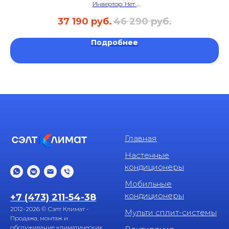
Инвертор: Нет
Площадь: до 35 м²
37 190
руб.
46 290
руб.
Уровень шума: 25 дБ
Гарантия: 3 года
Подробнее
Главная
Настенные
кондиционеры
Мобильные
кондиционеры
+7 (473) 211-54-38
2012-2026 © Сэлт Климат -
Мульти сплит-системы
Продажа, монтаж и
обслуживание климатических