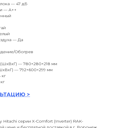
лока — 47 дБ
и — A++
енный
тай
Белый
здуха — Да
ждение/Обогрев
 (ШxВxГ) — 780×280×218 мм
ШxВxГ) — 792×600×299 мм
 кг
кг
ЬТАЦИ
Ю >
Hitachi серии X-Comfort (Inverter) RAK-
 цене и бесплатной доставкой в г. Воронеж.