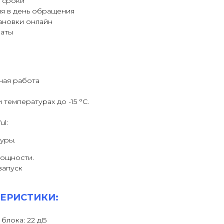
 сроки
я в день обращения
ановки онлайн
латы
ная работа
температурах до -15 °C.
ul:
уры.
ощности.
запуск
ЕРИСТИКИ:
блока: 22 дБ