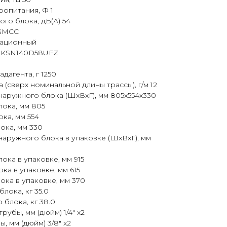
ропитания, Ф 1
го блока, дБ(А) 54
 GMCC
тационный
 KSN140D58UFZ
дагента, г 1250
 (сверх номинальной длины трассы), г/м 12
аружного блока (ШхВхГ), мм 805x554x330
ока, мм 805
ка, мм 554
ока, мм 330
аружного блока в упаковке (ШхВхГ), мм
ка в упаковке, мм 915
ка в упаковке, мм 615
ока в упаковке, мм 370
лока, кг 35.0
блока, кг 38.0
убы, мм (дюйм) 1/4" x2
, мм (дюйм) 3/8" x2