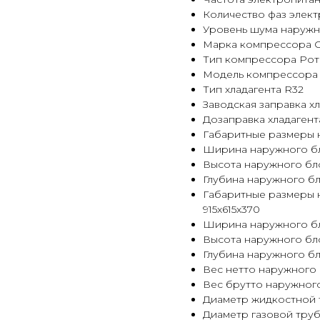
Количество фаз элект
Уровень шума наружно
Марка компрессора
Тип компрессора Ро
Модель компрессора
Тип хладагента R32
Заводская заправка хла
Дозаправка хладагента
Габаритные размеры н
Ширина наружного бл
Высота наружного бло
Глубина наружного бл
Габаритные размеры н
915x615x370
Ширина наружного бло
Высота наружного бло
Глубина наружного бл
Вес нетто наружного б
Вес брутто наружного 
Диаметр жидкостной тр
Диаметр газовой трубы