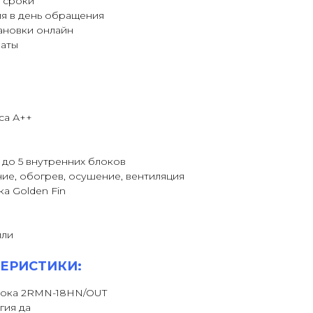
 сроки
я в день обращения
ановки онлайн
латы
са А++
до 5 внутренних блоков
ие, обогрев, осушение, вентиляция
а Golden Fin
или
ЕРИСТИКИ:
лока 2RMN-18HN/OUT
гия да