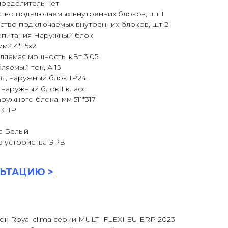
ределитель нет
тво подключаемых внутренних блоков, шт 1
ство подключаемых внутренних блоков, шт 2
опитания Наружный блок
м2 4*1,5x2
яемая мощность, кВт 3.05
яемый ток, А 15
ы, наружный блок IP24
 наружный блок I класс
ужного блока, мм 511*317
 КНР
а Белый
 устройства ЭРВ
ЬТАЦИ
Ю >
к Royal clima серии MULTI FLEXI EU ERP 2023