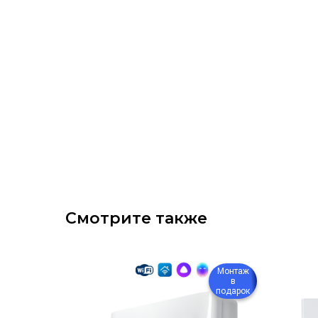
Смотрите также
Монтаж
Монтаж
в
в
подарок
подарок