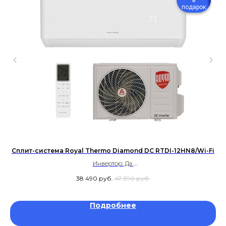
в
подарок
Сплит-система Royal Thermo Diamond DC RTDI-12HN8/Wi-Fi
С
Инвертор: Да
Площадь: до 35 м²
38 490
руб.
47 390
руб.
Уровень шума: 23 дБ
Гарантия 5 лет
Подробнее