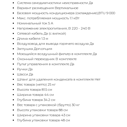
Система самодиагностики неисправности Да
Вариант размещения Вертикальное
Базовая мощность кондиционера (охлаждение),BTU 9 000
Макс. потребляемая мощность 1.1 кВт
Номинальный ток 5 А
Напряжение электропитания, В 220 - 240 В
Сетевой кабель Да (с вилкой)
Длина кабеля 1.3 м
Воздуховод для вывода горячего воздуха Да
Заглушка Доп.опция
Моющийся воздушный фильтр в комплекте Да
Оконный переходник В комплекте
Пульт управления в комплекте Да
Ручки Да
Шасси Да
Шланг для удаления конденсата в комплекте Нет
Вес товара (нетто) 25 кг
Высота товара 81.5 см
Ширина товара 44 см
Глубина товара 34.2 см
Вес товара с упаковкой (брутто) 30 кг
Высота упаковки товара 88 см
Ширина упаковки товара 43 см
Глубина упаковки товара 48 см