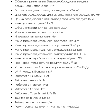
Область применения Бытовое оборудование (для
домашнего использования)
Эффективен для помещ. площадью до 24 м²
Диаметр воздуховода для вывода горячего воздуха 150 мм
Длина воздуховода для вывода горячего воздуха 1.5 м
Макс. уровень шума 49 дБ
Объем емкости для конденсата 0.3 л
Режим защиты от замерзания Да
Инверторная технология Нет
Макс. производительность обогрева Нет кВт
Макс. производительность осушения 17 л/сут
Макс. производительность охлаждения 2.6 кВт
Макс. производительность охлаждения 9000 BTU
Макс. поток отработанного воздуха, м³/час 470
Производительность по воздуху 360 м³/час
Управление c мобильного приложения по Wi-Fi Да
Wi-Fi модуль Встроенный
Работает с HOMMYN Нет
Работает с Алисой Нет
Работает с Марусей Нет
Работает с Салют Нет
Работает с Tuya Smart Life Да
Таймер на включение Да
Таймер на отключение Да
Регулировка положения жалюзи с пульта Да