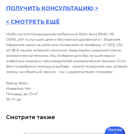
ПОЛУЧИТЬ
КОНСУЛЬТАЦИ
Ю >
<
СМОТРЕТЬ ЕЩЁ
Чтобы купить Кондиционер мобильный Ballu Aura BPAC-09
CP/N1_24Y по лучшей цене и бесплатной доставкой в г. Воронеж.
Оформите заказ на сайте или позвоните по телефону +7 (473) 232-
45-38 В нашем интернет-магазине представлен широкий спектр
климатической техники. Мы отобрали для Вас лучшие серии
известных мировых производителей климатической техники. Если
Вам потребуется помощь в выборе - просто позвоните нам, оставьте
заявку на обратный звонок - мы с удовольствием поможем
Бренд: Ballu
Инвертор: Нет
Площадь: до 25 м²
Wi-FI: да
Смотрите также
Монтаж