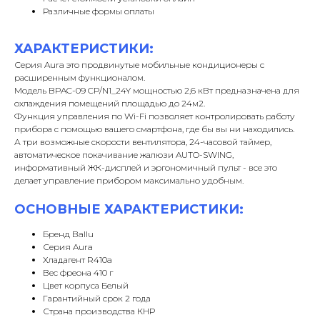
Различные формы оплаты
ХАРАКТЕРИСТИКИ:
Серия Aura это продвинутые мобильные кондиционеры с
расширенным функционалом.
Модель BPAC-09 CP/N1_24Y мощностью 2,6 кВт предназначена для
охлаждения помещений площадью до 24м2.
Функция управления по Wi-Fi позволяет контролировать работу
прибора с помощью вашего смартфона, где бы вы ни находились.
А три возможные скорости вентилятора, 24-часовой таймер,
автоматическое покачивание жалюзи AUTO-SWING,
информативный ЖК-дисплей и эргономичный пульт - все это
делает управление прибором максимально удобным.
ОСНОВНЫЕ ХАРАКТЕРИСТИКИ:
Бренд Ballu
Серия Aura
Хладагент R410a
Вес фреона 410 г
Цвет корпуса Белый
Гарантийный срок 2 года
Страна производства КНР