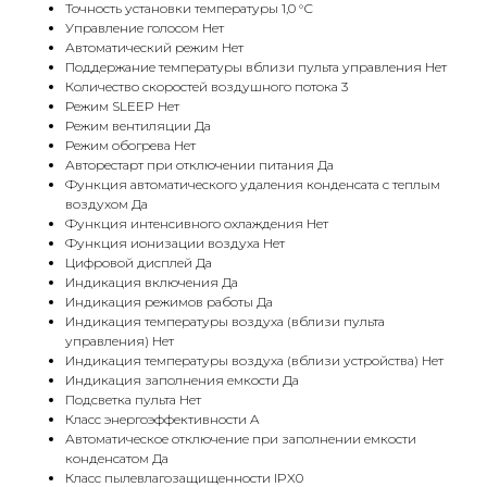
Точность установки температуры 1,0 °С
Управление голосом Нет
Автоматический режим Нет
Поддержание температуры вблизи пульта управления Нет
Количество скоростей воздушного потока 3
Режим SLEEP Нет
Режим вентиляции Да
Режим обогрева Нет
Авторестарт при отключении питания Да
Функция автоматического удаления конденсата с теплым
воздухом Да
Функция интенсивного охлаждения Нет
Функция ионизации воздуха Нет
Цифровой дисплей Да
Индикация включения Да
Индикация режимов работы Да
Индикация температуры воздуха (вблизи пульта
управления) Нет
Индикация температуры воздуха (вблизи устройства) Нет
Индикация заполнения емкости Да
Подсветка пульта Нет
Класс энергоэффективности A
Автоматическое отключение при заполнении емкости
конденсатом Да
Класс пылевлагозащищенности IPX0