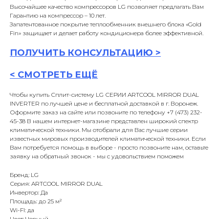
Высочайшее качество компрессоров LG позволяет предлагать Вам
Гарантию на компрессор – 10 лет.
Запатентованное покрытие теплообменник внешнего блока «Gold
Fin» защищает и делает работу кондиционера более эффективной.
ПОЛУЧИТЬ
КОНСУЛЬТАЦИ
Ю >
<
СМОТРЕТЬ ЕЩЁ
Чтобы купить Сплит-систему LG СЕРИИ ARTCOOL MIRROR DUAL
INVERTER по лучшей цене и бесплатной доставкой в г. Воронеж.
Оформите заказ на сайте или позвоните по телефону +7 (473) 232-
45-38 В нашем интернет-магазине представлен широкий спектр
климатической техники. Мы отобрали для Вас лучшие серии
известных мировых производителей климатической техники. Если
Вам потребуется помощь в выборе - просто позвоните нам, оставьте
заявку на обратный звонок - мы с удовольствием поможем
Бренд: LG
Серия: ARTCOOL MIRROR DUAL
Инвертор: Да
Площадь: до 25 м²
Wi-FI: да
Цвет: Черный