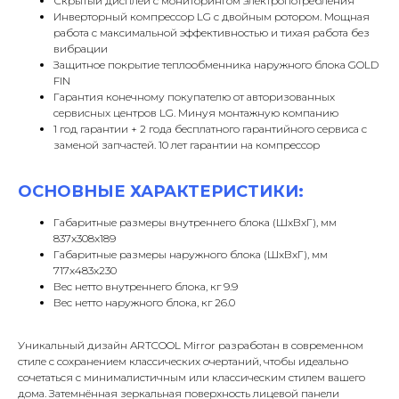
Скрытый дисплей с мониторингом электропотребления
Инверторный компрессор LG с двойным ротором. Мощная
работа с максимальной эффективностью и тихая работа без
вибрации
Защитное покрытие теплообменника наружного блока GOLD
FIN
Гарантия конечному покупателю от авторизованных
сервисных центров LG. Минуя монтажную компанию
1 год гарантии + 2 года бесплатного гарантийного сервиса с
заменой запчастей. 10 лет гарантии на компрессор
ОСНОВНЫЕ ХАРАКТЕРИСТИКИ:
Габаритные размеры внутреннего блока (ШxВxГ), мм
837x308x189
Габаритные размеры наружного блока (ШxВxГ), мм
717x483x230
Вес нетто внутреннего блока, кг 9.9
Вес нетто наружного блока, кг 26.0
Уникальный дизайн ARTCOOL Mirror разработан в современном
стиле с сохранением классических очертаний, чтобы идеально
сочетаться с минималистичным или классическим стилем вашего
дома. Затемнённая зеркальная поверхность лицевой панели