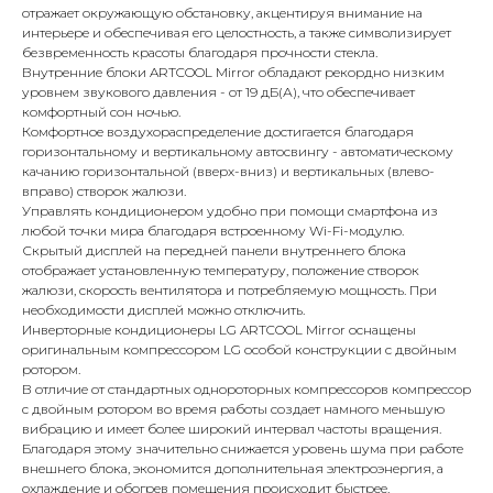
отражает окружающую обстановку, акцентируя внимание на
интерьере и обеспечивая его целостность, а также символизирует
безвременность красоты благодаря прочности стекла.
Внутренние блоки ARTCOOL Mirror обладают рекордно низким
уровнем звукового давления - от 19 дБ(А), что обеспечивает
комфортный сон ночью.
Комфортное воздухораспределение достигается благодаря
горизонтальному и вертикальному автосвингу - автоматическому
качанию горизонтальной (вверх-вниз) и вертикальных (влево-
вправо) створок жалюзи.
Управлять кондиционером удобно при помощи смартфона из
любой точки мира благодаря встроенному Wi-Fi-модулю.
Скрытый дисплей на передней панели внутреннего блока
отображает установленную температуру, положение створок
жалюзи, скорость вентилятора и потребляемую мощность. При
необходимости дисплей можно отключить.
Инверторные кондиционеры LG ARTCOOL Mirror оснащены
оригинальным компрессором LG особой конструкции с двойным
ротором.
В отличие от стандартных однороторных компрессоров компрессор
с двойным ротором во время работы создает намного меньшую
вибрацию и имеет более широкий интервал частоты вращения.
Благодаря этому значительно снижается уровень шума при работе
внешнего блока, экономится дополнительная электроэнергия, а
охлаждение и обогрев помещения происходит быстрее.