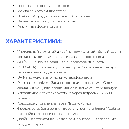
Доставка по городу в подарок
Монтаж в кратчайшие сроки
Подбор оборудования в день обращения
Расчет стоимости установки онлайн
Различные формы оплаты
ХАРАКТЕРИСТИКИ:
Уникальный стильный дизайн: премиальный чёрный цвет и
зеркальная лицевая панель из закалённого стекла
A++/A+ — высокая сезонная энергоэффективность
От 19 дБ(А) — низкий уровень шума. Спокойный сон при
работающем кондиционере
UV Nano – система очистки ультрафиолетом
Plasmaster Ionizer - Запатентованная технология LG для
создания мощного потока ионов с целью очистки воздуха
Управление и самодиагностика через встроенный WiFi
модуль
Голосовое управление через Яндекс Алиса
6 режимов работы вентилятора внутреннего блока. Удобная
настройка скорости потока воздуха
Двойные автоматические жалюзи. Контроль направления
воздуха с пульта