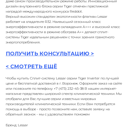
даже самом производительном режиме работы. Инновационный
дизайн внутреннего блока серии Tiger отмечен престижной
наградой международного конкурса Reddot.
Верный высоким стандартам экологичности флагман Lessar
работает на хладагенте R32. Наивысший сезонный класс
энергоэффективности в режиме охлаждения А+++ и высокий класс
энергоэффективности в режиме обогрева А++ делают сплит-
системы Tiger идеальным решением с точки зрения грамотного
энергопотребления.
ПОЛУЧИТЬ
КОНСУЛЬТАЦИ
Ю >
<
СМОТРЕТЬ ЕЩЁ
Чтобы купить Сплит-систему Lessar серии Tiger Inverter по лучшей
цене и бесплатной доставкой в г. Воронеж. Оформите заказ на сайте
или позвоните по телефону +7 (473) 232-45-38 В нашем интернет-
магазине представлен широкий спектр климатической техники. Мы
отобрали для Вас лучшие серии известных мировых
производителей климатической техники. Если Вам потребуется
помощь в выборе - просто позвоните нам, оставьте заявку на
обратный звонок - мы с удовольствием поможем
Бренд: Lessar