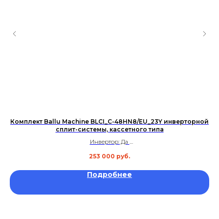
Комплект Ballu Machine BLCI_C-48HN8/EU_23Y инверторной
Сп
сплит-системы, кассетного типа
Инвертор: Да
Площадь: до 140 м²
253 000
руб.
Уровень шума: 48 дБ
Гарантия: 3 года
Подробнее