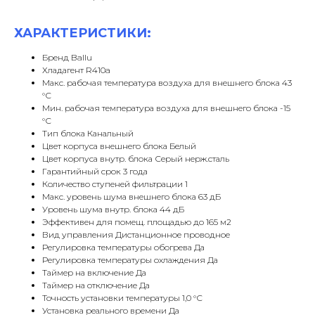
ХАРАКТЕРИСТИКИ:
Бренд Ballu
Хладагент R410a
Макс. рабочая температура воздуха для внешнего блока 43
°С
Мин. рабочая температура воздуха для внешнего блока -15
°С
Тип блока Канальный
Цвет корпуса внешнего блока Белый
Цвет корпуса внутр. блока Серый нерж.сталь
Гарантийный срок 3 года
Количество ступеней фильтрации 1
Макс. уровень шума внешнего блока 63 дБ
Уровень шума внутр. блока 44 дБ
Эффективен для помещ. площадью до 165 м2
Вид управления Дистанционное проводное
Регулировка температуры обогрева Да
Регулировка температуры охлаждения Да
Таймер на включение Да
Таймер на отключение Да
Точность установки температуры 1,0 °С
Установка реального времени Да