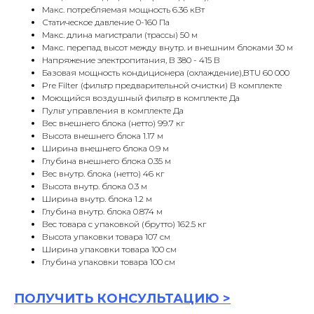
Макс. потребляемая мощность 6.36 кВт
Статическое давление 0-160 Па
Макс. длина магистрали (трассы) 50 м
Макс. перепад высот между внутр. и внешним блоками 30 м
Напряжение электропитания, В 380 - 415 В
Базовая мощность кондиционера (охлаждение),BTU 60 000
Pre Filter (фильтр предварительной очистки) В комплекте
Моющийся воздушный фильтр в комплекте Да
Пульт управления в комплекте Да
Вес внешнего блока (нетто) 99.7 кг
Высота внешнего блока 1.17 м
Ширина внешнего блока 0.9 м
Глубина внешнего блока 0.35 м
Вес внутр. блока (нетто) 46 кг
Высота внутр. блока 0.3 м
Ширина внутр. блока 1.2 м
Глубина внутр. блока 0.874 м
Вес товара с упаковкой (брутто) 162.5 кг
Высота упаковки товара 107 см
Ширина упаковки товара 100 см
Глубина упаковки товара 100 см
ПОЛУЧИТЬ
КОНСУЛЬТАЦИ
Ю >