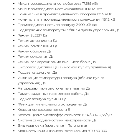
Макс. производительность обогрева 17,585 кВт
Макс. производительность охлаждения 16.12 кВт
Номинальная производительность обогрева 17.59 кВт
Номинальная производительность охлаждения 16.12 кВт
Производительность по воздуху 2400 м3/час
Поддержание температуры вблизи пульта управления Да
Режим SLEEP Да
Режим автоочистки Да
Режим вентиляции Да
Режим обогрева Да
Режим осушения Да
Режим размораживания внешнего блока Да
Цифровой дисплей Да (выносной пульт управления)
Подсветка дисплея Да
Индикация температуры воздуха (вблизи пульта
управления) Да
Авторестарт при отключении питания Да
Память заданных параметров работы Да
Подмес воздуха с улицы Да
Функция интенсивного охлаждения Да
Класс энергоэффективности E
Коэффициент энергоэффективности EER/COP 2,53/3,17
Система самодиагностики неисправности Да
Вид установки (крепления) Потолочная
Мощность кондиционера (охлаждение),BTU 60 000