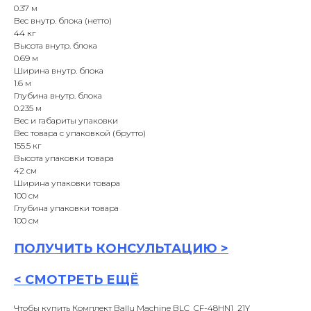
0.37 м
Вес внутр. блока (нетто)
44 кг
Высота внутр. блока
0.69 м
Ширина внутр. блока
1.6 м
Глубина внутр. блока
0.235 м
Вес и габариты упаковки
Вес товара с упаковкой (брутто)
155.5 кг
Высота упаковки товара
42 см
Ширина упаковки товара
100 см
Глубина упаковки товара
100 см
ПОЛУЧИТЬ
КОНСУЛЬТАЦИ
Ю >
<
СМОТРЕТЬ ЕЩЁ
Чтобы купить Комплект Ballu Machine BLC_CF-48HN1_21Y