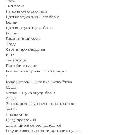
-15 °С
Тип блока
Напольно-потолочный
Цвет корпуса внешнего блока
Белый
Цвет корпуса внутр. блока
Белый
Гарантийный срок
3 года
Страна производства
КНР
Технологии
Потребительские
Количество ступеней фильтрации
1
Макс. уровень шума внешнего блока
60 дБ
Уровень шума внутр. блока
43 дБ
Эффективен для помещ. площадью до
140 м2
Управление
Вид управления
Дистанционное беспроводное
Регулировка положения жалюзи с пульта