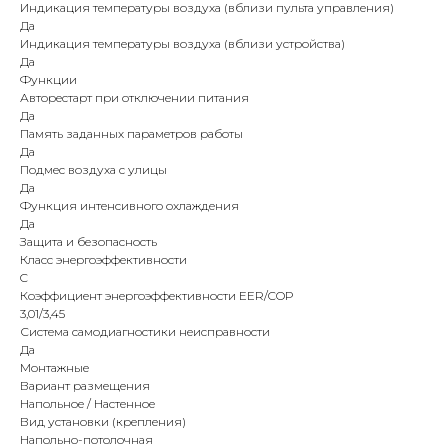
Индикация температуры воздуха (вблизи пульта управления)
Да
Индикация температуры воздуха (вблизи устройства)
Да
Функции
Авторестарт при отключении питания
Да
Память заданных параметров работы
Да
Подмес воздуха с улицы
Да
Функция интенсивного охлаждения
Да
Защита и безопасность
Класс энергоэффективности
C
Коэффициент энергоэффективности EER/COP
3,01/3,45
Система самодиагностики неисправности
Да
Монтажные
Вариант размещения
Напольное / Настенное
Вид установки (крепления)
Напольно-потолочная