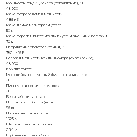
Мощность кондиционера (охлаждение),BTU
48 000
Макс. потребляемая мощность
4.85 кВт
Макс. длина магистрали (трассы)
50 м
Макс. перепад высот между внутр. и внешним блоками
30 м
Напряжение электропитания, В
380 - 415 В
Базовая мощность кондиционера (охлаждение),BTU
48 000
Комплектность
Моющийся воздушный фильтр в комплекте
Да
Пульт управления в комплекте
Да
Вес и габариты товара
Вес внешнего блока (нетто)
95 кг
Высота внешнего блока
1.325 м
Ширина внешнего блока
0.94 м
Глубина внешнего блока