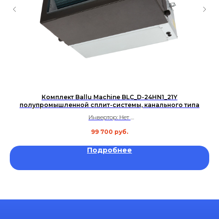
Комплект Ballu Machine BLC_D-24HN1_21Y
П
полупромышленной сплит-системы, канального типа
Инвертор: Нет
Площадь: до 70 м²
99 700
руб.
Уровень шума: 42 дБ
Гарантия: 3 года
Подробнее