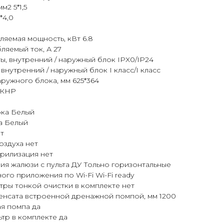
2 5*1,5
*4,0
яемая мощность, кВт 6.8
яемый ток, А 27
ы, внутренний / наружный блок IPX0/IP24
внутренний / наружный блок I класс/I класс
ружного блока, мм 625*364
 КНР
ока Белый
а Белый
т
оздуха нет
рилизация нет
я жалюзи с пульта ДУ Тольно горизонтальные
ого приложения по Wi-Fi Wi-Fi ready
ры тонкой очистки в комплекте нет
енсата встроенной дренажной помпой, мм 1200
я помпа да
тр в комплекте да