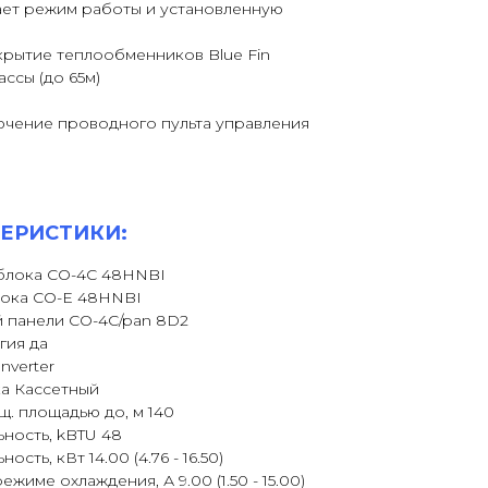
ет режим работы и установленную
рытие теплообменников Blue Fin
ссы (до 65м)
чение проводного пульта управления
ЕРИСТИКИ:
блока CO-4C 48HNBI
лока CO-E 48HNBI
 панели CO-4C/pan 8D2
гия да
verter
ка Кассетный
. площадью до, м 140
ность, kBTU 48
ть, кВт 14.00 (4.76 - 16.50)
жиме охлаждения, А 9.00 (1.50 - 15.00)