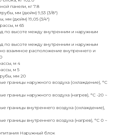
блока, кг 102.0
ой панели, кг 7.8
убы, мм (дюйм) 9,53 (3/8")
 мм (дюйм) 19,05 (3/4")
рассы, м 65
д по высоте между внутренним и наружным
д по высоте между внутренним и наружным
ано взаимное расположение внутреннего и
30
ассы, м 4
ассы, м 5
рубы, мм 20
е границы наружного воздуха (охлаждение), °C
е границы наружного воздуха (нагрев), °C -20 ~
е границы внутреннего воздуха (охлаждение),
е границы внутреннего воздуха (нагрев), °C 0 ~
опитания Наружный блок