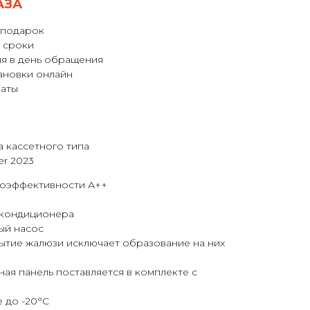
АЗА
 подарок
 сроки
я в день обращения
ановки онлайн
латы
 кассетного типа
r 2023
гоэффективности А++
 кондиционера
ый насос
тие жалюзи исключает образование на них
ная панель поставляется в комплекте с
 до -20°С