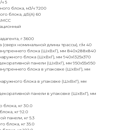
/ч 5
ного блока, м3/ч 7200
го блока, дБ(А) 60
 GMCC
тационный
адагента, г 3600
 (сверх номинальной длины трассы), г/м 40
внутреннего блока (ШхВхГ), мм 840x288x840
аружного блока (ШхВхГ), мм 940x1325x370
екоративной панели (ШхВхГ), мм 950x55x950
нутреннего блока в упаковке (ШхВхГ), мм
аружного блока в упаковке (ШхВхГ), мм
екоративной панели в упаковке (ШхВхГ), мм
 блока, кг 30.0
лока, кг 92.0
й панели, кг 5.3
о блока, кг 35.0