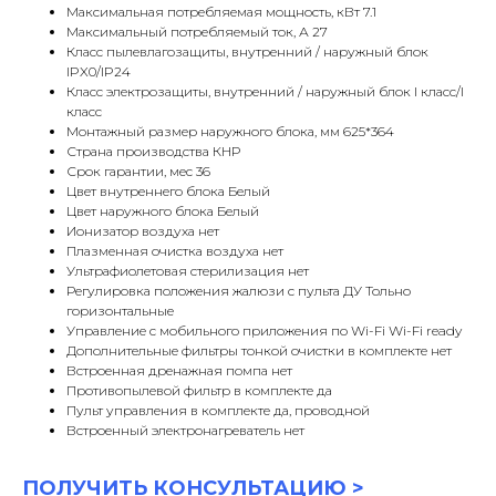
Максимальная потребляемая мощность, кВт 7.1
Максимальный потребляемый ток, А 27
Класс пылевлагозащиты, внутренний / наружный блок
IPX0/IP24
Класс электрозащиты, внутренний / наружный блок I класс/I
класс
Монтажный размер наружного блока, мм 625*364
Страна производства КНР
Срок гарантии, мес 36
Цвет внутреннего блока Белый
Цвет наружного блока Белый
Ионизатор воздуха нет
Плазменная очистка воздуха нет
Ультрафиолетовая стерилизация нет
Регулировка положения жалюзи с пульта ДУ Тольно
горизонтальные
Управление c мобильного приложения по Wi-Fi Wi-Fi ready
Дополнительные фильтры тонкой очистки в комплекте нет
Встроенная дренажная помпа нет
Противопылевой фильтр в комплекте да
Пульт управления в комплекте да, проводной
Встроенный электронагреватель нет
ПОЛУЧИТЬ
КОНСУЛЬТАЦИ
Ю >