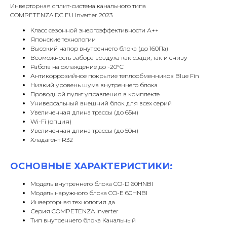
Инверторная сплит-система канального типа
COMPETENZA DC EU Inverter 2023
Класс сезонной энергоэффективности А++
Японские технологии
Высокий напор внутреннего блока (до 160Па)
Возможность забора воздуха как сзади, так и снизу
Работа на охлаждение до -20°С
Антикоррозийное покрытие теплообменников Blue Fin
Низкий уровень шума внутреннего блока
Проводной пульт управления в комплекте
Универсальный внешний блок для всех серий
Увеличенная длина трассы (до 65м)
Wi-Fi (опция)
Увеличенная длина трассы (до 50м)
Хладагент R32
ОСНОВНЫЕ ХАРАКТЕРИСТИКИ:
Модель внутреннего блока CO-D 60HNBI
Модель наружного блока CO-E 60HNBI
Инверторная технология да
Серия COMPETENZA Inverter
Тип внутреннего блока Канальный