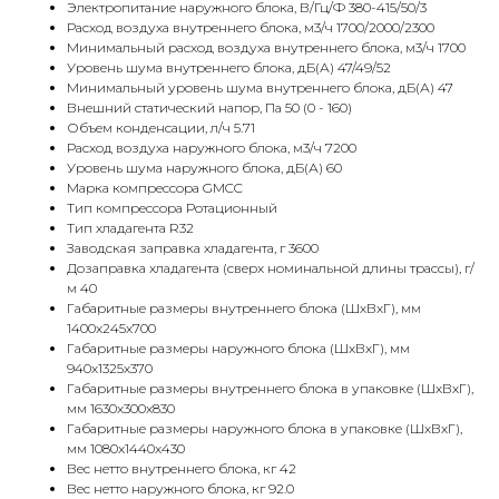
Электропитание наружного блока, В/Гц/Ф 380-415/50/3
Расход воздуха внутреннего блока, м3/ч 1700/2000/2300
Минимальный расход воздуха внутреннего блока, м3/ч 1700
Уровень шума внутреннего блока, дБ(А) 47/49/52
Минимальный уровень шума внутреннего блока, дБ(А) 47
Внешний статический напор, Па 50 (0 - 160)
Объем конденсации, л/ч 5.71
Расход воздуха наружного блока, м3/ч 7200
Уровень шума наружного блока, дБ(А) 60
Марка компрессора GMCC
Тип компрессора Ротационный
Тип хладагента R32
Заводская заправка хладагента, г 3600
Дозаправка хладагента (сверх номинальной длины трассы), г/
м 40
Габаритные размеры внутреннего блока (ШхВхГ), мм
1400x245x700
Габаритные размеры наружного блока (ШхВхГ), мм
940x1325x370
Габаритные размеры внутреннего блока в упаковке (ШхВхГ),
мм 1630x300x830
Габаритные размеры наружного блока в упаковке (ШхВхГ),
мм 1080x1440x430
Вес нетто внутреннего блока, кг 42
Вес нетто наружного блока, кг 92.0