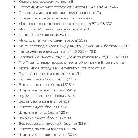
Класс энергоэффективности B
Коэффициент энергоэффективности EER/COP 3,01/3,45
Система самодиагностики неисправности Да
Вид установки (крепления) Потолочная
Мощность кондиционера (охлаждение),BTU 48 000
Макс. потребляемая мощность 4.68 кВт
Статическое давление 80 Па
Макс. длина магистрали (трассы) 50 м
Макс. перепад высот между внутр. и внешним блоками 30 м
Напряжение электропитания, В 380 - 415 В
Базовая мощность кондиционера (охлаждение),BTU 48 000
Pre Filter (фильтр предварительной очистки) В комплекте
Моющийся воздушный фильтр в комплекте Да
Пульт управления в комплекте Да
Вес внешнего блока (нетто) 95 кг
Высота внешнего блока 1.325 м
Ширина внешнего блока 0.94 м
Глубина внешнего блока 0.37 м
Вес внутр. блока (нетто) 45 кг
Высота внутр. блока 0.29 м
Ширина внутр. блока 1.25 м
Глубина внутр. блока 0.735 м
Вес товара с упаковкой (брутто) 156 кг
Высота упаковки товара 108.1 см
Ширина упаковки товара 100 см