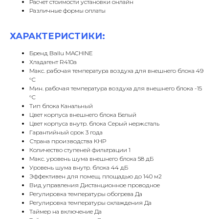
Расчет стоимости установки онлайн
Различные формы оплаты
ХАРАКТЕРИСТИКИ:
Бренд Ballu MACHINE
Хладагент R410a
Макс. рабочая температура воздуха для внешнего блока 49
°С
Мин. рабочая температура воздуха для внешнего блока -15
°С
Тип блока Канальный
Цвет корпуса внешнего блока Белый
Цвет корпуса внутр. блока Серый нерж.сталь
Гарантийный срок 3 года
Страна производства КНР
Количество ступеней фильтрации 1
Макс. уровень шума внешнего блока 58 дБ
Уровень шума внутр. блока 44 дБ
Эффективен для помещ. площадью до 140 м2
Вид управления Дистанционное проводное
Регулировка температуры обогрева Да
Регулировка температуры охлаждения Да
Таймер на включение Да