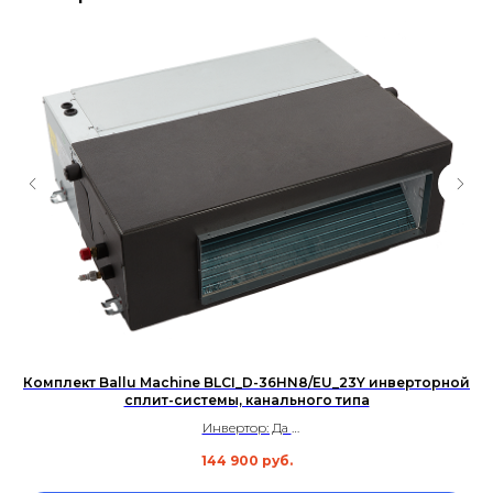
Комплект Ballu Machine BLCI_D-36HN8/EU_23Y инверторной
И
сплит-системы, канального типа
Инвертор: Да
Площадь: до 105 м²
144 900
руб.
Уровень шума: 39 дБ
Гарантия: 3 года