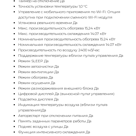
Таймер на отключение Да
Точность установки температуры 1,0 °С
Управление c мобильного приложения по Wi-Fi: Опция
доступна при подключении съемного Wi-Fi модуля
Установка реального времени Да
Макс. производительность обогрева 15,24 кВт
Макс. производительность охлаждения 14.07 кВт
Номинальная производительность обогрева 15.24 кВт
Номинальная производительность охлаждения 14.07 кВт
Производительность по воздуху 2400 м3/час
Поддержание температуры вблизи пульта управления Да
Режим SLEEP Да
Режим автоочистки Да
Режим вентиляции Да
Режим обогрева Да
Режим осушения Да
Режим размораживания внешнего блока Да
Цифровой дисплей Да (выносной пульт управления)
Подсветка дисплея Да
Индикация температуры воздуха (вблизи пульта
управления)Да
Авторестарт при отключении питания Да
Память заданных параметров работы Да
Подмес воздуха с улицы Да
Функция интенсивного охлаждения Да