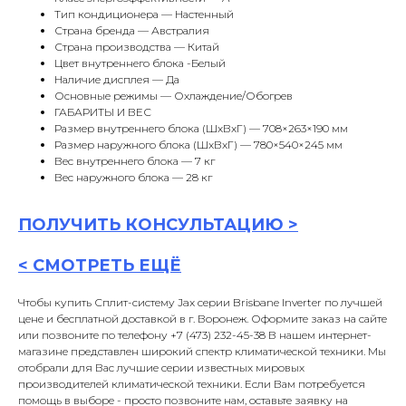
Тип кондиционера — Настенный
Страна бренда — Австралия
Страна производства — Китай
Цвет внутреннего блока -Белый
Наличие дисплея — Да
Основные режимы — Охлаждение/Обогрев
ГАБАРИТЫ И ВЕС
Размер внутреннего блока (ШxВxГ) — 708×263×190 мм
Размер наружного блока (ШxВxГ) — 780×540×245 мм
Вес внутреннего блока — 7 кг
Вес наружного блока — 28 кг
ПОЛУЧИТЬ
КОНСУЛЬТАЦИ
Ю >
<
СМОТРЕТЬ ЕЩЁ
Чтобы купить Сплит-систему Jax серии Brisbane Inverter по лучшей
цене и бесплатной доставкой в г. Воронеж. Оформите заказ на сайте
или позвоните по телефону +7 (473) 232-45-38 В нашем интернет-
магазине представлен широкий спектр климатической техники. Мы
отобрали для Вас лучшие серии известных мировых
производителей климатической техники. Если Вам потребуется
помощь в выборе - просто позвоните нам, оставьте заявку на