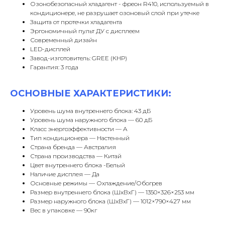
Озонобезопасный хладагент - фреон R410, используемый в
кондиционере, не разрушает озоновый слой при утечке
Защита от протечки хладагента
Эргономичный пульт ДУ с дисплеем
Современный дизайн
LED-дисплей
Завод-изготовитель: GREE (КНР)
Гарантия: 3 года
ОСНОВНЫЕ ХАРАКТЕРИСТИКИ:
Уровень шума внутреннего блока: 43 дБ
Уровень шума наружного блока — 60 дБ
Класс энергоэффективности — A
Тип кондиционера — Настенный
Страна бренда — Австралия
Страна производства — Китай
Цвет внутреннего блока -Белый
Наличие дисплея — Да
Основные режимы — Охлаждение/Обогрев
Размер внутреннего блока (ШxВxГ) — 1350×326×253 мм
Размер наружного блока (ШxВxГ) — 1012×790×427 мм
Вес в упаковке — 90кг