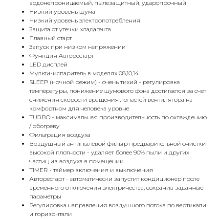
водонепроницаемый, пылезащитный, ударопрочный
Низкий уровень шума
Низкий уровень электропотребления
Защита от утечки хладагента
Плавный старт
Запуск при низком напряжении
Функция Авторестарт
LED дисплей
Мульти-испаритель в моделях 08,10,14
SLEEP (ночной режим) - очень тихий - регулировка
температуры, понижение шумового фона достигается за счет
снижения скорости вращения лопастей вентилятора на
комфортном для человека уровне
TURBO - максимальная производительность по охлаждению
/ обогреву
Фильтрация воздуха
Воздушный антипылевой фильтр предварительной очистки
высокой плотности - удаляет более 90% пыли и других
частиц из воздуха в помещении
TIMER - таймер включения и выключения
Авторестарт - автоматически запустит кондиционер после
временного отключения электричества, сохранив заданные
параметры
Регулировка направления воздушного потока по вертикали
и горизонтали