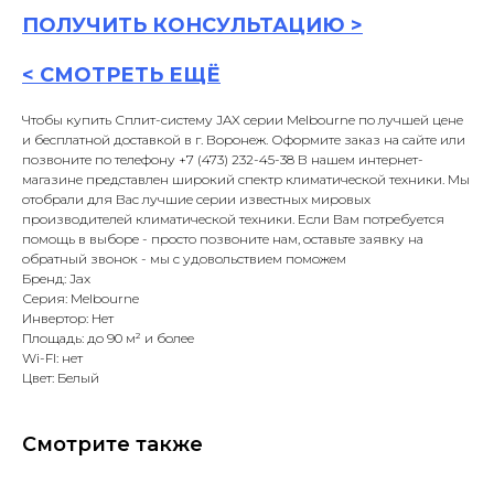
ПОЛУЧИТЬ
КОНСУЛЬТАЦИ
Ю >
<
СМОТРЕТЬ ЕЩЁ
Чтобы купить Сплит-систему JAX серии Melbourne по лучшей цене
и бесплатной доставкой в г. Воронеж. Оформите заказ на сайте или
позвоните по телефону +7 (473) 232-45-38 В нашем интернет-
магазине представлен широкий спектр климатической техники. Мы
отобрали для Вас лучшие серии известных мировых
производителей климатической техники. Если Вам потребуется
помощь в выборе - просто позвоните нам, оставьте заявку на
обратный звонок - мы с удовольствием поможем
Бренд: Jax
Серия: Melbourne
Инвертор: Нет
Площадь: до 90 м² и более
Wi-FI: нет
Цвет: Белый
Смотрите также