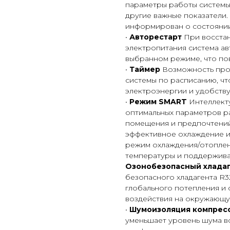
параметры работы системы
другие важные показатели.
информирован о состоянии
•
Авторестарт
При восста
электропитания система ав
выбранном режиме, что по
•
Таймер
Возможность про
системы по расписанию, ч
электроэнергии и удобству
•
Режим SMART
Интеллект
оптимальных параметров ра
помещения и предпочтений
эффективное охлаждение и
режим охлаждения/отоплен
температуры и поддерживат
Озонобезопасный хладаг
безопасного хладагента R3
глобального потепления и
воздействия на окружающу
•
Шумоизоляция компрес
уменьшает уровень шума во