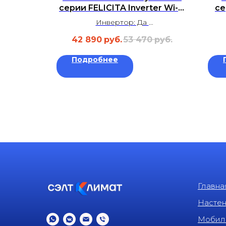
ic A AS-
серии FELICITA Inverter Wi-Fi
се
00
RCI-FCE35HN
Инвертор: Да
²
Площадь: до 35 м²
42 890
руб.
53 470
руб.
 дБ
Уровень шума: 20 дБ
а
Гарантия: 3 года
Подробнее
Главна
Насте
Мобил