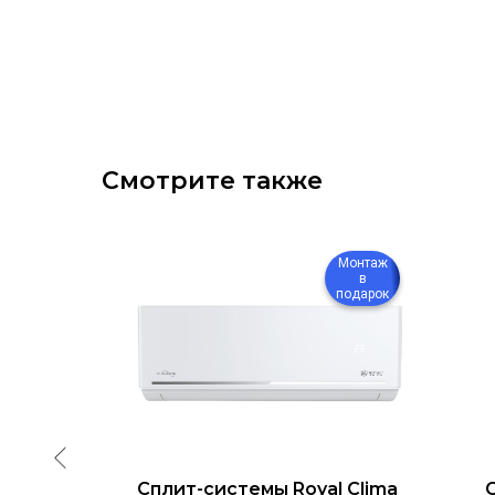
Смотрите также
Монтаж
Монтаж
в
в
подарок
подарок
sense
Сплит-системы Royal Clima