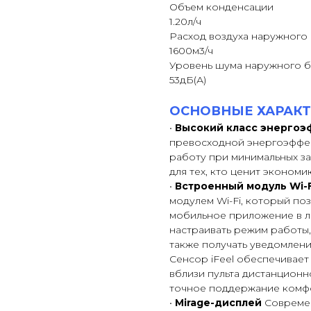
Объем конденсации
1.20л/ч
Расход воздуха наружного
1600м3/ч
Уровень шума наружного б
53дБ(А)
ОСНОВНЫЕ ХАРАКТ
•
Высокий класс энергоэ
превосходной энергоэффек
работу при минимальных за
для тех, кто ценит эконом
•
Встроенный модуль Wi-
модулем Wi-Fi, который по
мобильное приложение в л
настраивать режим работы,
также получать уведомлени
Сенсор iFeel обеспечивае
вблизи пульта дистанционн
точное поддержание комфо
•
Mirage-дисплей
Современ