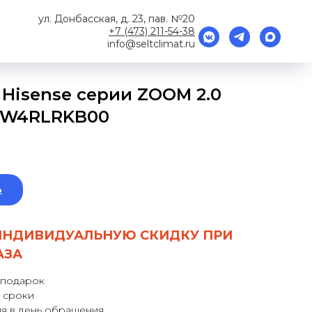
ул. Донбасская, д. 23, пав. №20
+7 (473) 211-54-38
info@seltclimat.ru
Hisense серии ZOOM 2.0
2HW4RLRKB00
ь
ИНДИВИДУАЛЬНУЮ СКИДКУ ПРИ
АЗА
 подарок
 сроки
я в день обращения