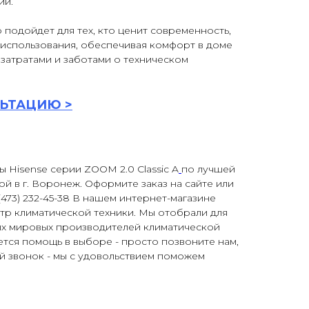
ии.
 подойдет для тех, кто ценит современность,
 использования, обеспечивая комфорт в доме
затратами и заботами о техническом
ЬТАЦИ
Ю >
ы Hisense серии ZOOM 2.0 Classic A
по лучшей
ой в г. Воронеж. Оформите заказ на сайте или
473) 232-45-38 В нашем интернет-магазине
тр климатической техники. Мы отобрали для
ых мировых производителей климатической
ется помощь в выборе - просто позвоните нам,
ый звонок - мы с удовольствием поможем