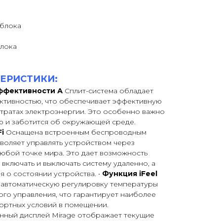
 блока
лока
ЕРИСТИКИ:
ффективности А
Сплит-система обладает
тивностью, что обеспечивает эффективную
тратах электроэнергии. Это особенно важно
ию и заботится об окружающей среде.
Fi
Оснащена встроенным беспроводным
зволяет управлять устройством через
юбой точке мира. Это дает возможность
 включать и выключать систему удаленно, а
я о состоянии устройства. •
Функция iFeel
т автоматическую регулировку температуры
ого управления, что гарантирует наиболее
ртных условий в помещении.
ный дисплей Mirage отображает текущие