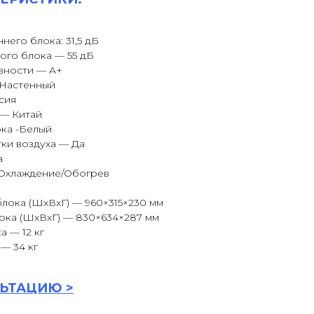
него блока: 31,5 дБ
ого блока — 55 дБ
вности — A+
 Настенный
сия
 — Китай
ока -Белый
ки воздуха — Да
а
Охлаждение/Обогрев
лока (ШxВxГ) — 960×315×230 мм
ока (ШxВxГ) — 830×634×287 мм
а — 12 кг
— 34 кг
ЬТАЦИ
Ю >