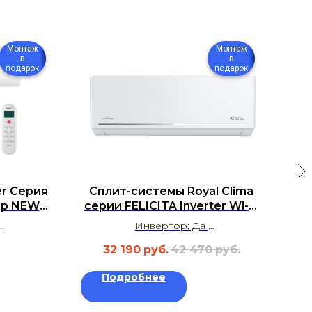
Монтаж
Монтаж
в
в
подарок
подарок
r Серия
Сплит-системы Royal Clima
ор NEW
серии FELICITA Inverter Wi-Fi
се
HPL1FRA
RCI-FCE24HN
Инвертор: Да
м²
Площадь: до 20 м²
32 190
руб.
42 470
руб.
 дБ
Уровень шума: 20 дБ
а
Гарантия: 3 года
Подробнее