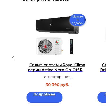
Монтаж
Монтаж
в
в
подарок
подарок
ENTEK
Сплит-системы Royal Clima
С
OR CT-
серии Attica Nero On-Off RC-
Br
AN22HN
Инвертор: Нет
м²
Площадь: до 20 м²
30 390
руб.
 дБ
Уровень шума: 22 дБ
а
Гарантия: 3 года
Подробнее