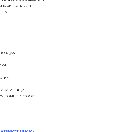
ановки онлайн
латы
воздуха
еон
стик
тики и защиты
ия компрессора
ЕРИСТИКИ: