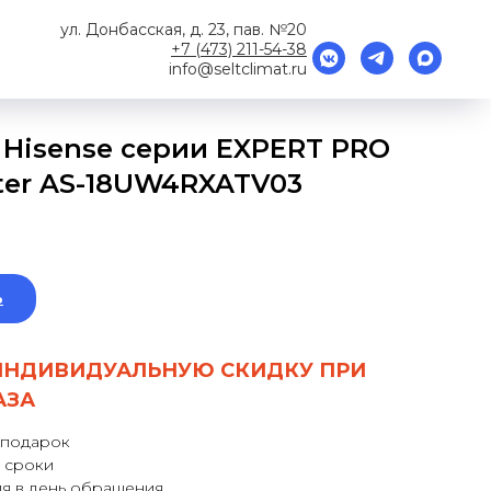
ул. Донбасская, д. 23, пав. №20
+7 (473) 211-54-38
info@seltclimat.ru
 Hisense серии EXPERT PRO
ter AS-18UW4RXATV03
ь
ИНДИВИДУАЛЬНУЮ СКИДКУ ПРИ
АЗА
 подарок
 сроки
я в день обращения