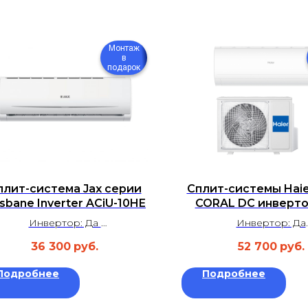
Монтаж
в
подарок
плит-система Jax серии
Сплит-системы Haie
isbane Inverter ACiU-10HE
CORAL DC инверт
AS35HPL2HRA/1U35
Инвертор: Да
Инвертор: Да
Площадь: до 25 м²
Площадь: до 35 
36 300
руб.
52 700
руб.
Уровень шума: 23 дБ
Уровень шума: 23
Гарантия: 3 года
Гарантия: 3 год
Подробнее
Подробнее