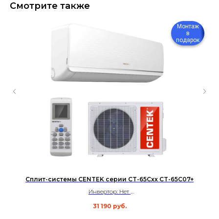
Смотрите также
Монтаж
в
подарок
Сплит-системы CENTEK серии CT-65Cxx CT-65C07+
Инвертор: Нет
Площадь: до 20 м²
31 190
руб.
Уровень шума: 23 дБ
Гарантия: 3 года