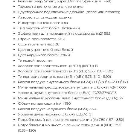
Режимы Sleep, Smart, Super, Dimmer, функция I Feel;
Таймер на включение и отключение;
Двустороннее подключение дренажа (левое или правое);
Авторестарт, самодиагностика.
Инверторная технология да
Тип внутреннего блока Настенный
Эффективен для помещений площадью до (м2) 56.5
Страна производства КНР
Срок гарантии (мес.) 36
Цвет внутреннего блока Белый
Цвет наружного блока Белый
Тепловой насос нет
Холодопроизводительность (kBTU) (kBTU) 19
Холодопроизводительность (кВт) (кВт) 5.65 (1.50 - 5.80)
Теплопроизводительность (кВт) (кВт) 5.75 (1.40 - 5.90)
Расход воздуха внутреннего блока (м3/ч) 600/730/800/900/950
Минимальный расход воздуха внутреннего блока (м3/ч) 600
Уровень шума внутреннего блока (дБ(А)) 27/33/37/40/43
Минимальный уровень шума внутреннего блока (дБ(А)) 27
Объем конденсации (л/ч) 1.80
Расход воздуха наружного блока (м3/ч) 2300
Уровень шума наружного блока (дБ(А)) 51
Потребляемый ток в режиме охлаждения (А) 7.80 (1.57 - 8.52)
Потребляемая мощность в режиме охлаждения (кВт) 1.750
(0.35 - 1.90)