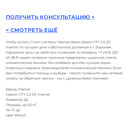
ПОЛУЧИТЬ
КОНСУЛЬТАЦИ
Ю >
<
СМОТРЕТЬ ЕЩЁ
Чтобы купить Сплит-системы Hisense серии серии CITY 2.0 DC
Inverter по лучшей цене и бесплатной доставкой в г. Воронеж.
Оформите заказ на сайте или позвоните по телефону +7 (473) 232-
45-38 В нашем интернет-магазине представлен широкий спектр
климатической техники. Мы отобрали для Вас лучшие серии
известных мировых производителей климатической техники. Если
Вам потребуется помощь в выборе - просто позвоните нам, оставьте
заявку на обратный звонок - мы с удовольствием поможем
Бренд: Hisense
Серия: CITY 2.0 DC Inverter
Инвертор: Да
Площадь: до 50 м²
Wi-FI: да
Цвет: Белый