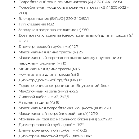
Потребляемый ток в режиме нагрева (А) 6.70 (1.44 - 8.96)
Потребляемая мощность в режиме нагрева (кВт) 1.500 (0.32 -
2.00)
Электропитание (В/Гц/Ф) 220-240/50/1
Тип хладагента R32
Заводская заправка хладагента (г) 950
Дозаправка хладагента (сверх номинальной длины трассы) (г/
м) 20
Диаметр газовой трубы (мм) 12,7
Максимальная длина трассы (м) 25
Максимальный перепад по высоте между внутренним и
наружным блоками (м) 10
Минимальная длина трассы (м) 3
Номинальная длина трассы (м) 5
Диаметр дренажной трубы (мм) 18
Подключение электропитания Внутренний блок
Межблочный кабель (мм2) 4x2,5
Силовой кабель (мм2) 3x2,5
Автомат защиты (А) 16
Максимальная потребляемая мощность (кВт) 2.20
Максимальный потребляемый ток (А) 12.70
Монтажный размер наружного блока (мм) 530*290
Диаметр газовой трубы (дюйм) 1/2"
Диаметр жидкостной трубы (мм) 6.35
Диаметр жидкостной трубы (дюйм) 1/4"