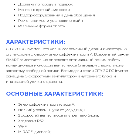
Доставка по городу в подарок
Монтаж в кратчайшие сроки
Подбор оборудования в день обращения
Расчет стоимости установки онлайн
Различные формы оплаты
ХАРАКТЕРИСТИКИ:
CITY 2.0 DC Inverter – это новый современный дизайн инверторных
сплит-систем с классом энергоэффективности А. Встроенный режим
SMART самостоятельно определит оптимальный режим работы
кондиционера и скорость вентилятора благодаря специальному
алгоритму свободной логики. Все модели серии CITY 2.0 DC Inverter
оснащены 5-скоростным вентилятором внутреннего блока и
индикацией утечки хладагента.
ОСНОВНЫЕ ХАРАКТЕРИСТИКИ:
Энергоэффективность класса А;
Низкий уровень шума от (22,5 дБ(А));
5 скоростей вентилятора внутреннего блока;
Хладагент R32
Wi-Fi
MIRAGE-дисплей;