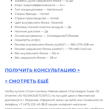
Уровень шума наружного блока — 55 дБ
Класс энергоэффективности — A++
Тип кондиционера — Настенный
Страна бренда — Китай
Страна производства — Китай
Цвет внутреннего блока -Золотой
Фильтры тонкой очистки воздуха — Да
Наличие дисплея — Да
Основные режимы — Охлаждение/Обогрев
ГАБАРИТЫ И ВЕС
Размер внутреннего блока (ШxВxГ) — 950×275×208 мм
Размер наружного блока (ШxВxГ) — 715×482×240 мм
Вес внутреннего блока — 8,5 кг
Вес наружного блока — 28 кг
ПОЛУЧИТЬ
КОНСУЛЬТАЦИ
Ю >
<
СМОТРЕТЬ ЕЩЁ
Чтобы купить Сплит-систему Hisense серии Champagne Super DC
(Inverter) AS-10UW4SVETG107(С) по лучшей цене и бесплатной
доставкой в г. Воронеж. Оформите заказ на сайте или позвоните по
телефону +7 (473) 232-45-38 В нашем интернет-магазине
представлен широкий спектр климатической техники. Мы отобрали