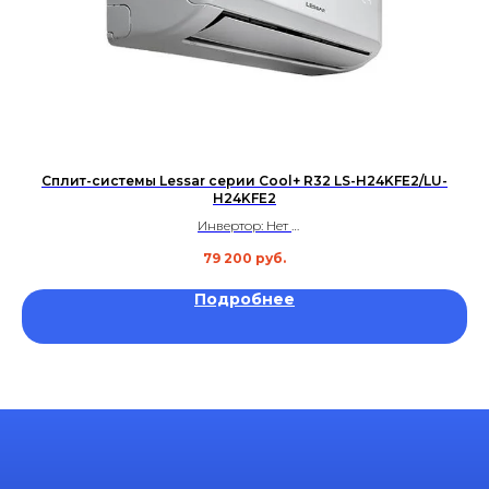
Сплит-системы Lessar серии Cool+ R32 LS-H24KFE2/LU-
H24KFE2
Инвертор: Нет
Площадь: до 70 м²
79 200
руб.
Уровень шума: 39,5 дБ
Гарантия: 4 года
Подробнее