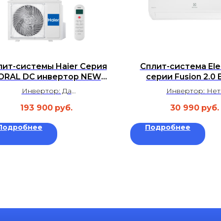
лит-системы Haier Серия
Сплит-система Ele
ORAL DC инвертор NEW
серии Fusion 2.0 
00HPL2HRA/1U105S2SS2FA
07HF2/N3 комп
Инвертор: Да
Инвертор: Не
new
Площадь: до 90 м²
Площадь: до 20 
193 900
руб.
30 990
руб.
Уровень шума: 36 дБ
Уровень шума: 25
Гарантия: 3 года
Гарантия: 5 ле
Подробнее
Подробнее