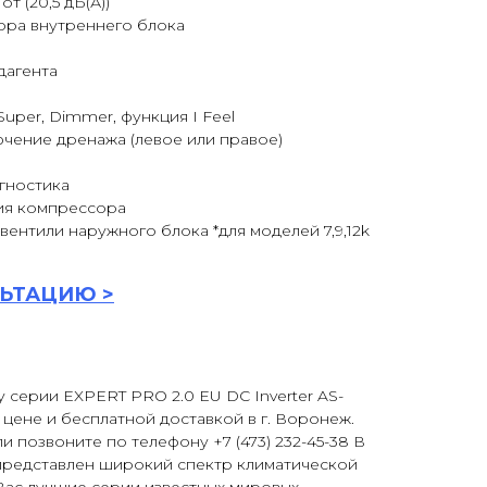
т (20,5 дБ(А))
ора внутреннего блока
дагента
Super, Dimmer, функция I Feel
чение дренажа (левое или правое)
гностика
ия компрессора
вентили наружного блока *для моделей 7,9,12k
ЬТАЦИ
Ю >
у серии EXPERT PRO 2.0 EU DC Inverter AS-
ене и бесплатной доставкой в г. Воронеж.
и позвоните по телефону +7 (473) 232-45-38 В
представлен широкий спектр климатической