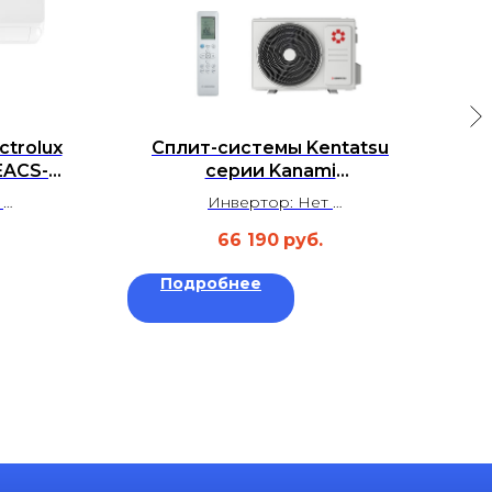
ctrolux
Сплит-системы Kentatsu
EACS-
серии Kanami
лект
KSGA53HFAN1/KSRA53HFAN1
т
Инвертор: Нет
м²
Площадь: до 50 м²
66 190
руб.
 дБ
Уровень шума: 30 дБ
т
Гарантия: 3 года
Подробнее