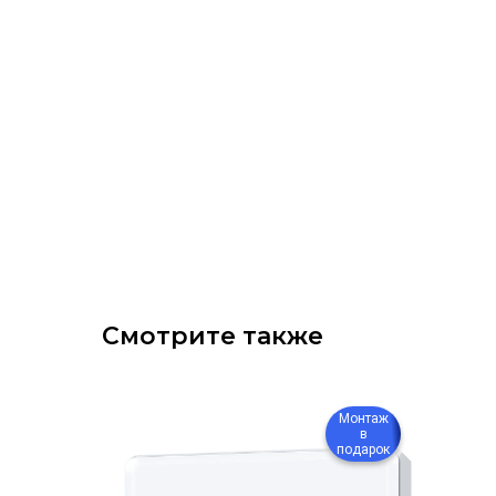
Смотрите также
Монтаж
Монтаж
в
в
подарок
подарок