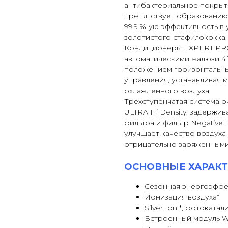
антибактериальное покрыт
препятствует образованию
99,9 %-ую эффективность в
золотистого стафилококка.
Кондиционеры EXPERT PRO 
автоматическими жалюзи 4D
положением горизонтальны
управления, устанавливая
охлажденного воздуха.
Трехступенчатая система о
ULTRA Hi Density, задержи
фильтра и фильтр Negative
улучшает качество воздуха
отрицательно заряженными
ОСНОВНЫЕ ХАРАКТ
Сезонная энергоэффек
Ионизация воздуха*
Silver Ion *, фотоката
Встроенный модуль Wi