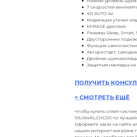
Низкий уровень шума о
7 скоростей вентилят
4D AUTO Air
Индикация утечки хла
MIRAGE-дисплей
Режимы Sleep, Smart, 
Двустороннее подклю
Функция самоочистки
Авторестарт, самодиа
Двойная шумоизоляц
Защитная накладка на 
ПОЛУЧИТЬ
КОНСУЛ
<
СМОТРЕТЬ ЕЩЁ
Чтобы купить сплит-систем
10UW4RLCHC00 по лучшей ц
Оформите заказ на сайте ил
нашем интернет-магазине 