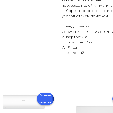
техники. Мы отобрали для 
производителей климатиче
выборе - просто позвоните 
удовольствием поможем
Бренд: Hisense
Серия: EXPERT PRO SUPE
Инвертор: Да
Площадь: до 25 м²
Wi-FI: да
Цвет: Белый
Монтаж
в
подарок