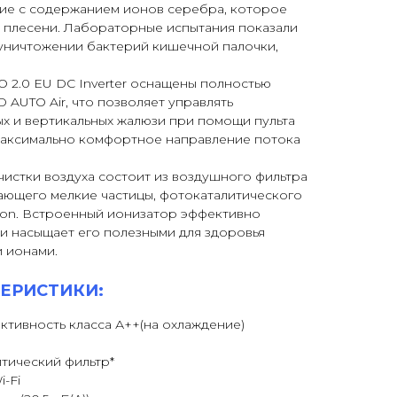
ие с содержанием ионов серебра, которое
 плесени. Лабораторные испытания показали
 уничтожении бактерий кишечной палочки,
2.0 EU DC Inverter оснащены полностью
 AUTO Air, что позволяет управлять
х и вертикальных жалюзи при помощи пульта
 максимально комфортное направление потока
чистки воздуха состоит из воздушного фильтра
вающего мелкие частицы, фотокаталитического
 Ion. Встроенный ионизатор эффективно
 и насыщает его полезными для здоровья
 ионами.
ЕРИСТИКИ:
тивность класса А++(на охлаждение)
литический фильтр*
-Fi