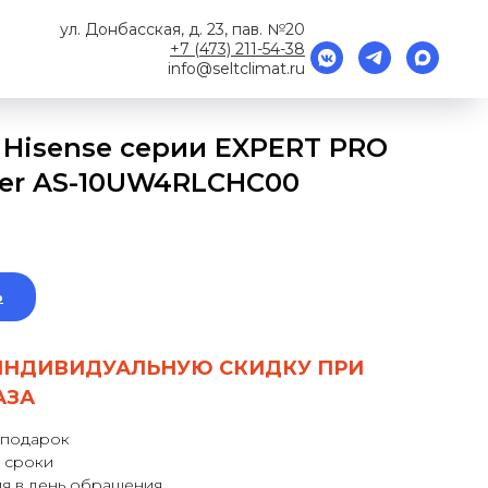
ул. Донбасская, д. 23, пав. №20
+7 (473) 211-54-38
info@seltclimat.ru
 Hisense серии EXPERT PRO
rter AS-10UW4RLCHC00
ь
ИНДИВИДУАЛЬНУЮ СКИДКУ ПРИ
АЗА
 подарок
 сроки
я в день обращения