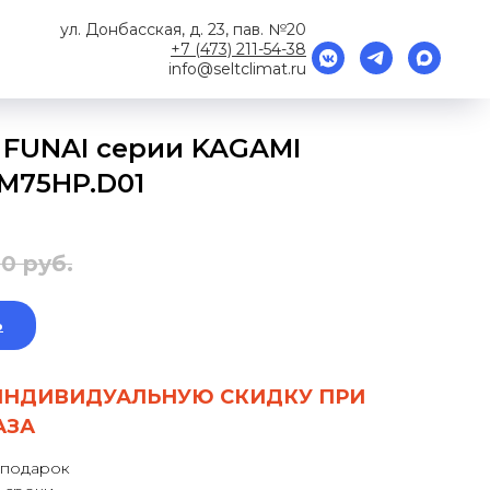
ул. Донбасская, д. 23, пав. №20
+7 (473) 211-54-38
info@seltclimat.ru
 FUNAI серии KAGAMI
KM75HP.D01
00
руб.
ь
ИНДИВИДУАЛЬНУЮ СКИДКУ ПРИ
АЗА
 подарок