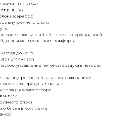
вности EU ERP A++
т 19 дБ(А)
блока (серебро)
ора внутреннего блока
уль
 Внешние жалюзи особой формы с перфорацией
обдув для максимального комфорта
нагрев до -25 °С
льтра SMART Ion
ческое управление потоком воздуха в четырех
чистка внутреннего блока замораживанием
вание температуры с пульта
оизоляция компрессора
 вентили
ружного блока
о блока в комплекте
 GMCC