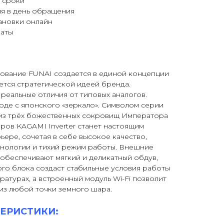
 сроки
я в день обращения
ановки онлайн
латы
ование FUNAI создается в единой концепции
ляется стратегической идеей бренда.
реальные отличия от типовых аналогов.
воде с японского «зеркало». Символом серии
 из трёх божественных сокровищ Императора
ров KAGAMI Inverter станет настоящим
ере, сочетая в себе высокое качество,
хнологии и тихий режим работы. Внешние
беспечивают мягкий и деликатный обдув,
го блока создаст стабильные условия работы
ратурах, а встроенный модуль Wi-Fi позволит
из любой точки земного шара.
ЕРИСТИКИ: