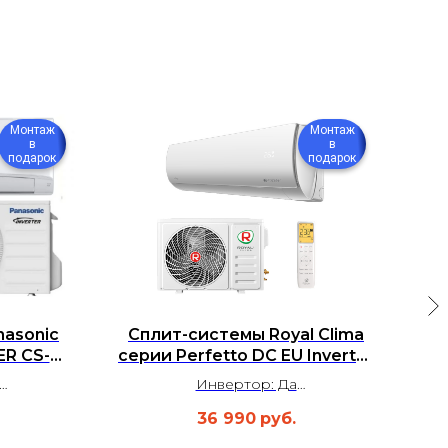
Монтаж
Монтаж
в
в
подарок
подарок
nasonic
Сплит-системы Royal Clima
Сп
R CS-
серии Perfetto DC EU Inverter
25WKE
RCI-PFC30HN
Инвертор: Да
м²
Площадь: до 25 м²
36 990
руб.
0 дБ
Уровень шума: 20 дБ
а
Гарантия: 3 года