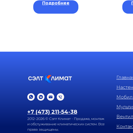
Подробнее
Главна
Насте
Мобил
Мульти
+7 (473) 211-54-38
Венти
2012-2026 © Сэлт Климат - Продажа, монтаж
и обслуживание климатических систем. Все
Контак
права защищены.