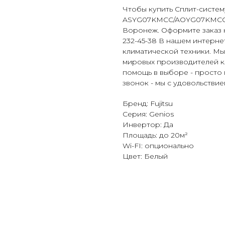
Чтобы купить Сплит-систему
ASYG07KMCC/AOYG07KMCC по
Воронеж. Оформите заказ н
232-45-38 В нашем интерне
климатической техники. Мы
мировых производителей к
помощь в выборе - просто 
звонок - мы с удовольстви
Бренд: Fujitsu
Серия: Genios
Инвертор: Да
Площадь: до 20м²
Wi-FI: опционально
Цвет: Белый