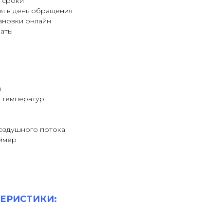
 сроки
я в день обращения
ановки онлайн
латы
й
х температур
оздушного потока
ймер
ЕРИСТИКИ: