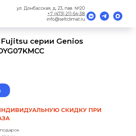
ул. Донбасская, д. 23, пав. №20
+7 (473) 211-54-38
info@seltclimat.ru
Fujitsu серии Genios
OYG07KMCC
ь
ИНДИВИДУАЛЬНУЮ СКИДКУ ПРИ
АЗА
 подарок