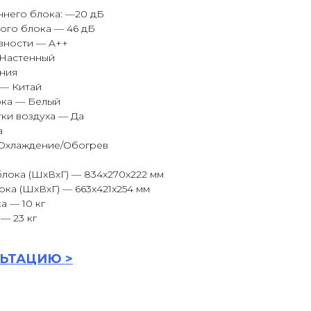
ннего блока: —20 дБ
ого блока — 46 дБ
вности — A++
 Настенный
ния
 — Китай
ока — Белый
ки воздуха — Да
а
Охлаждение/Обогрев
лока (ШxВxГ) — 834x270x222 мм
ка (ШxВxГ) — 663x421x254 мм
а — 10 кг
— 23 кг
ЬТАЦИ
Ю >