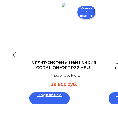
Монтаж
Монтаж
в
в
подарок
подарок
ahaci
Сплит-системы Haier Серия
С
FM-
CORAL ON/OFF R32 HSU-
с
D
09HPL03/R3
Инвертор: Нет
²
Площадь: до 25 м²
29 800
руб.
 дБ
Уровень шума: 27 дБ
а
Гарантия: 3 года
Подробнее