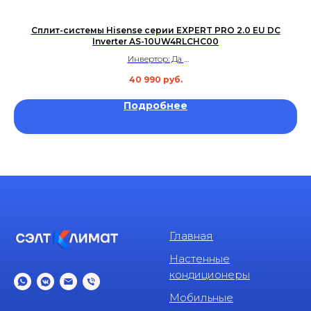
Сплит-системы Hisense серии EXPERT PRO 2.0 EU DC
Сп
Inverter AS-10UW4RLCHC00
Инвертор: Да
Площадь: до 25 м²
40 990
руб.
Уровень шума: 20.5 дБ
Гарантия: 3 года
Подробнее
Главная
Настенные
кондиционеры
Мобильные