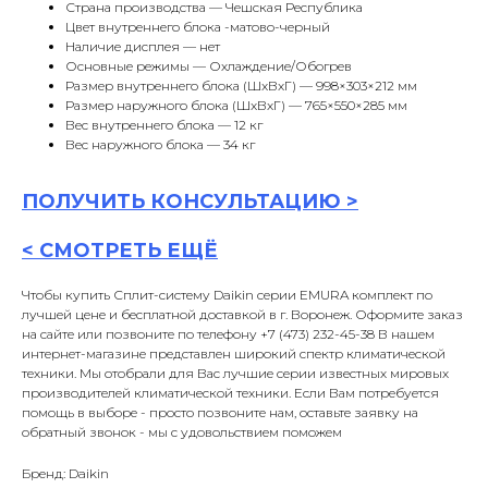
Страна производства — Чешская Республика
Цвет внутреннего блока -матово-черный
Наличие дисплея — нет
Основные режимы — Охлаждение/Обогрев
Размер внутреннего блока (ШxВxГ) — 998×303×212 мм
Размер наружного блока (ШxВxГ) — 765×550×285 мм
Вес внутреннего блока — 12 кг
Вес наружного блока — 34 кг
ПОЛУЧИТЬ
КОНСУЛЬТАЦИ
Ю >
<
СМОТРЕТЬ ЕЩЁ
Чтобы купить Сплит-систему Daikin серии EMURA комплект по
лучшей цене и бесплатной доставкой в г. Воронеж. Оформите заказ
на сайте или позвоните по телефону +7 (473) 232-45-38 В нашем
интернет-магазине представлен широкий спектр климатической
техники. Мы отобрали для Вас лучшие серии известных мировых
производителей климатической техники. Если Вам потребуется
помощь в выборе - просто позвоните нам, оставьте заявку на
обратный звонок - мы с удовольствием поможем
Бренд: Daikin