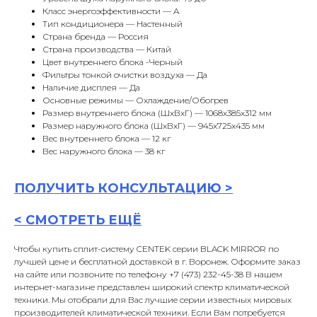
Класс энергоэффективности — A
Тип кондиционера — Настенный
Страна бренда — Россия
Страна производства — Китай
Цвет внутреннего блока -Черный
Фильтры тонкой очистки воздуха — Да
Наличие дисплея — Да
Основные режимы — Охлаждение/Обогрев
Размер внутреннего блока (ШxВxГ) — 1068x385x312 мм
Размер наружного блока (ШxВxГ) — 945x725x435 мм
Вес внутреннего блока — 12 кг
Вес наружного блока — 38 кг
ПОЛУЧИТЬ
КОНСУЛЬТАЦИ
Ю >
<
СМОТРЕТЬ ЕЩЁ
Чтобы купить сплит-систему CENTEK серии BLACK MIRROR по
лучшей цене и бесплатной доставкой в г. Воронеж. Оформите заказ
на сайте или позвоните по телефону +7 (473) 232-45-38 В нашем
интернет-магазине представлен широкий спектр климатической
техники. Мы отобрали для Вас лучшие серии известных мировых
производителей климатической техники. Если Вам потребуется