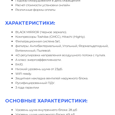
Подбор оборудования в день обращения
Расчет стоимости установки онлайн
Различные формы оплаты
ХАРАКТЕРИСТИКИ:
BLACK MIRROR (Черное зеркало).
Компрессоры Toshiba (GMCC), Hitachi (Highly).
Фильтрационная система 5в1,
фильтры: Антибактериальный, Угольный, Формальдегидный,
Витаминный, Пылевой.
4D регулировка направления воздушного потока с пульта.
A класс энергоэффективности.
R410.
Низкий уровень шума от 23дБ.
WiFI ready.
Защитная накладка вентилей наружного блока.
Русифицированный ПДУ.
3 года гарантии
ОСНОВНЫЕ ХАРАКТЕРИСТИКИ:
Уровень шума внутреннего блока: 28 дб
Уровень шума наружного блока: 49 дб