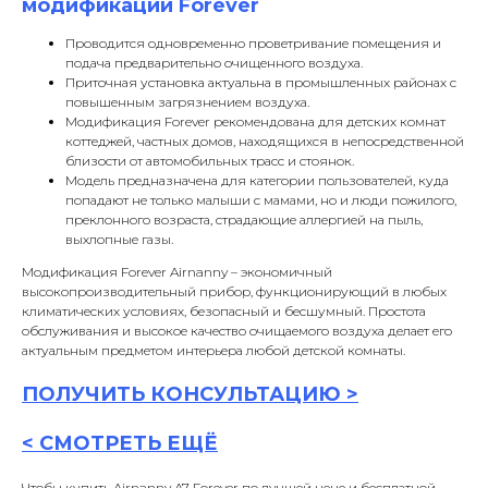
модификации Forever
Проводится одновременно проветривание помещения и
подача предварительно очищенного воздуха.
Приточная установка актуальна в промышленных районах с
повышенным загрязнением воздуха.
Модификация Forever рекомендована для детских комнат
коттеджей, частных домов, находящихся в непосредственной
близости от автомобильных трасс и стоянок.
Модель предназначена для категории пользователей, куда
попадают не только малыши с мамами, но и люди пожилого,
преклонного возраста, страдающие аллергией на пыль,
выхлопные газы.
Модификация Forever Airnanny – экономичный
высокопроизводительный прибор, функционирующий в любых
климатических условиях, безопасный и бесшумный. Простота
обслуживания и высокое качество очищаемого воздуха делает его
актуальным предметом интерьера любой детской комнаты.
ПОЛУЧИТЬ
КОНСУЛЬТАЦИ
Ю >
<
СМОТРЕТЬ ЕЩЁ
Чтобы купить Airnanny A7 Forever по лучшей цене и бесплатной