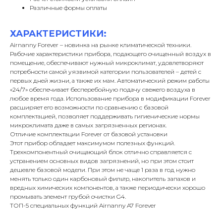
Различные формы оплаты
ХАРАКТЕРИСТИКИ:
Airnanny Forever – новинка на рынке климатической техники.
Рабочие характеристики прибора, подающего очищенный воздух в
помещение, обеспечивают нужный микроклимат, удовлетворяют
потребности самой уязвимой категории пользователей – детей с
первых дней жизни, а также их мам. Автоматический режим работы
«24/7» обеспечивает бесперебойную подачу свежего воздуха в
любое время года. Использование прибора в модификации Forever
расширяет его возможности по сравнению с базовой
комплектацией, позволяет поддерживать гигиенические нормы
микроклимата даже в самых загрязненных регионах.
Отличие комплектации Forever от базовой установки
Этот прибор обладает максимумом полезных функций.
Трехкомпонентный очищающий блок отлично справляется с
устранением основных видов загрязнений, но при этом стоит
дешевле базовой модели. При этом не чаще 1 раза в год нужно
менять только один карбоновый фильтр, накопитель запахов и
вредных химических компонентов, а также периодически хорошо
промывать элемент грубой очистки G4.
ТОП-5 специальных функций Airnanny A7 Forever