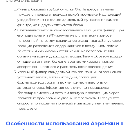
Система фильтрации
Фильтр базовый грубой очистки G4. Не требует замены,
нуждается только в периодической промывке. Надлежащий
уход обеспечит не только длительный функционал самого
фильтра, но и других элементов блока.
Фотокаталитический самовосстанавливающийся фильтр. При
его подключении УФ-излучение от ламп активизирует
нанесенный на рамку катализатор оксид титана. Запускается
реакция разложения содержащихся в воздушном потоке
бактерий и химических соединений на безопасные для
организма воду и диоксид углерода. Таким образом воздух
очищается от пыли, болезнетворных микроорганизмов,
аллергенов животного и растительного происхождения.
Угольный фильтр стандартной комплектации Carbon Celular
устраняет запахи, в том числе дым, поглощает
формальдегиды, органические примеси, выхлопы от
автотранспорта. Эффективность очистки повышается
благодаря вихревым потокам воздуха, проходящим через
полностью проклеенные угольные фрагменты. В результате
скорость поглощения примесей и запахов углем значительно
повышается.
Особенности использования АэроНяни в