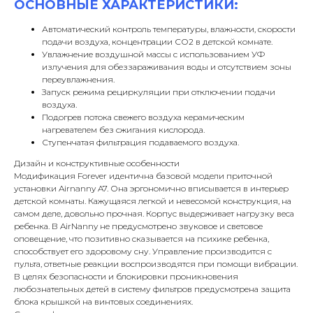
ОСНОВНЫЕ ХАРАКТЕРИСТИКИ:
Автоматический контроль температуры, влажности, скорости
подачи воздуха, концентрации СО2 в детской комнате.
Увлажнение воздушной массы с использованием УФ
излучения для обеззараживания воды и отсутствием зоны
переувлажнения.
Запуск режима рециркуляции при отключении подачи
воздуха.
Подогрев потока свежего воздуха керамическим
нагревателем без сжигания кислорода.
Ступенчатая фильтрация подаваемого воздуха.
Дизайн и конструктивные особенности
Модификация Forever идентична базовой модели приточной
установки Airnanny A7. Она эргономично вписывается в интерьер
детской комнаты. Кажущаяся легкой и невесомой конструкция, на
самом деле, довольно прочная. Корпус выдерживает нагрузку веса
ребенка. В AirNanny не предусмотрено звуковое и световое
оповещение, что позитивно сказывается на психике ребенка,
способствует его здоровому сну. Управление производится с
пульта, ответные реакции воспроизводятся при помощи вибрации.
В целях безопасности и блокировки проникновения
любознательных детей в систему фильтров предусмотрена защита
блока крышкой на винтовых соединениях.